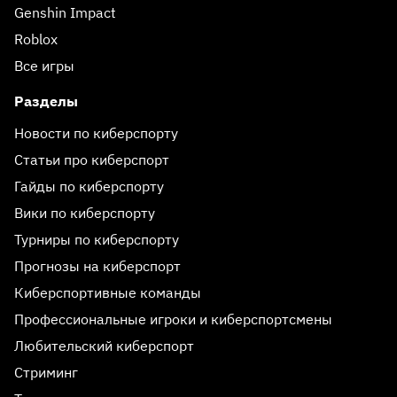
Genshin Impact
Roblox
Все игры
Разделы
Новости по киберспорту
Статьи про киберспорт
Гайды по киберспорту
Вики по киберспорту
Турниры по киберспорту
Прогнозы на киберспорт
Киберспортивные команды
Профессиональные игроки и киберспортсмены
Любительский киберспорт
Стриминг