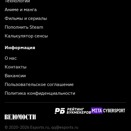
Технологии
Аниме и манга
Фильмы и сериалы
Пополнить Steam
Калькулятор сенсы
Информация
О нас
Контакты
Вакансии
Пользовательское соглашение
Политика конфиденциальности
© 2020-2026 Esports.ru,
qq@esports.ru