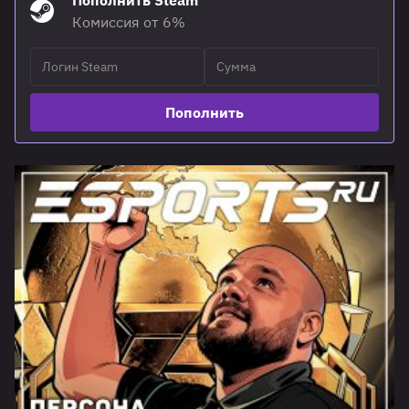
Пополнить Steam
Комиссия от 6%
Пополнить