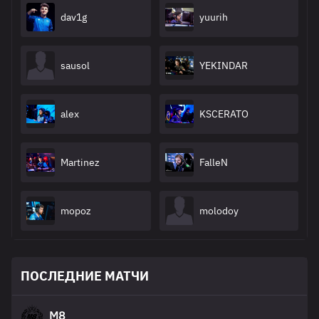
dav1g
yuurih
sausol
YEKINDAR
alex
KSCERATO
Martinez
FalleN
mopoz
molodoy
ПОСЛЕДНИЕ МАТЧИ
M8