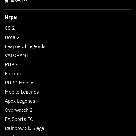
34 отзыва
Игры
CS 2
Dota 2
League of Legends
VALORANT
PUBG
Fortnite
PUBG Mobile
Mobile Legends
Apex Legends
Overwatch 2
EA Sports FC
Rainbow Six Siege