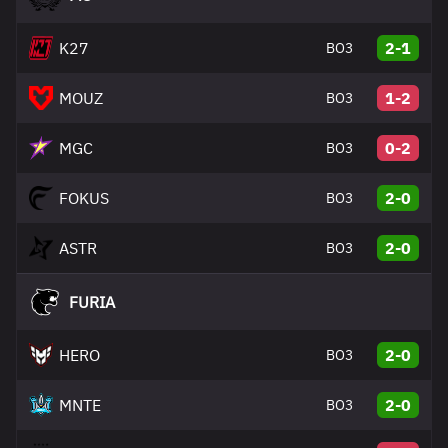
K27
2-1
BO3
MOUZ
1-2
BO3
MGC
0-2
BO3
FOKUS
2-0
BO3
ASTR
2-0
BO3
FURIA
HERO
2-0
BO3
MNTE
2-0
BO3