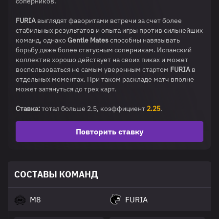
соперников.
FURIA
выглядят фаворитами встречи за счет более
стабильных результатов и опыта игры против сильнейших
команд, однако
Gentle Mates
способны навязывать
борьбу даже более статусным соперникам. Испанский
коллектив хорошо действует на своих пиках и может
воспользоваться не самым уверенным стартом
FURIA
в
отдельных моментах. При таком раскладе матч вполне
может затянуться до трех карт.
Ставка:
тотал больше 2.5, коэффициент
2.25
.
Повторить ставку
СОСТАВЫ КОМАНД
M8
FURIA