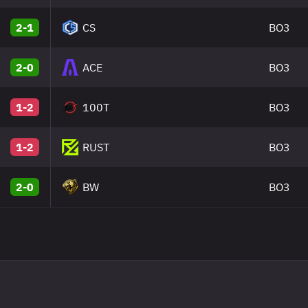
2-1
CS
BO3
2-0
ACE
BO3
1-2
100T
BO3
1-2
RUST
BO3
2-0
BW
BO3