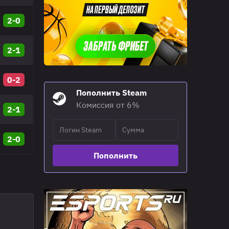
2-0
2-1
0-2
Пополнить Steam
Комиссия от 6%
2-1
2-0
Пополнить