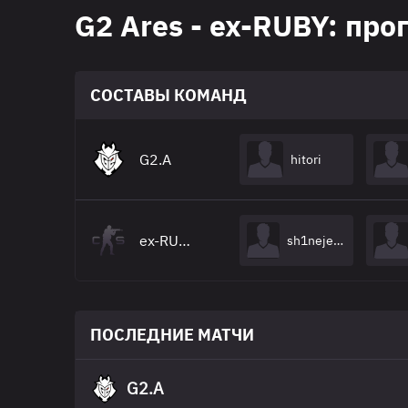
G2 Ares - ex-RUBY: про
СОСТАВЫ КОМАНД
G2.A
hitori
ex-RUBY
sh1nejezzz
ПОСЛЕДНИЕ МАТЧИ
G2.A