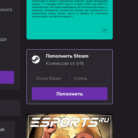
окого
яде
Пополнить Steam
Комиссия от 6%
Пополнить
goN