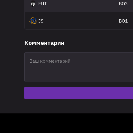
FUT
BO3
JS
BO1
Комментарии