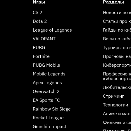
Игры
Разделы
CS 2
Новости по 
Dota 2
Статьи про 
League of Legends
Гайды по ки
VALORANT
Вики по киб
PUBG
Турниры по 
Fortnite
Прогнозы на
PUBG Mobile
Киберспорт
Mobile Legends
Профессиона
киберспорт
Apex Legends
Любительск
Overwatch 2
Стриминг
EA Sports FC
Технологии
Rainbow Six Siege
Аниме и ман
Rocket League
Фильмы и с
Genshin Impact