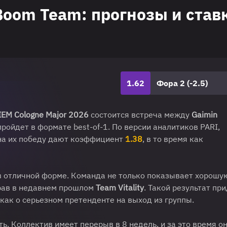
tBoom Team: прогнозы и став
1.62
Фора 2 (-2.5)
IEM Cologne Major 2026
состоится встреча между
Gaimin
пройдет в формате best-of-1. По версии аналитиков PARI,
на их победу дают коэффициент
1.38
, в то время как
 отличной форме. Команда не только показывает хорошую
грав в недавнем прошлом
Team Vitality
. Такой результат пр
 как о серьезном претенденте на выход из группы.
. Коллектив имеет перерыв в 8 недель, и за это время он