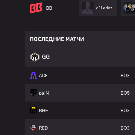
BB
d1Ledez
ПОСЛЕДНИЕ МАТЧИ
GG
ACE
BO3
paiN
BO5
BHE
BO3
RED
BO3