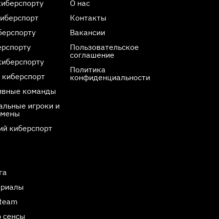
киберспорту
О нас
киберспорт
Контакты
берспорту
Вакансии
ерспорту
Пользовательское
соглашение
киберспорту
Политика
 киберспорт
конфиденциальности
ивные команды
льные игроки и
смены
ий киберспорт
га
ериалы
Steam
 сенсы