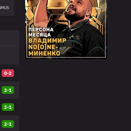
4MUS
0-2
2-1
2-1
2-1