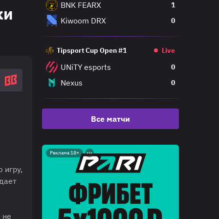
BNK FEARX
1
ки
Kiwoom DRX
0
Tipsport Cup Open #1
Live
UNiTY esports
0
Nexus
0
Все матчи
Реклама 18+
 игру,
идает
 не