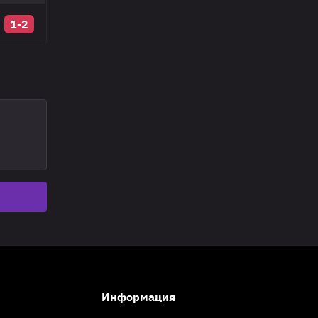
1-2
Информация