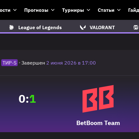
ости
Прогнозы
Турниры
Статьи
Гай
League of Legends
VALORANT
ТИР-S
Завершен
2 июня 2026 в 17:00
0
:
1
BetBoom Team