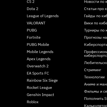
CS 2
Новости по 
Dota 2
Статьи про 
League of Legends
Гайды по ки
VALORANT
Вики по киб
PUBG
Турниры по 
Fortnite
Прогнозы на
PUBG Mobile
Киберспорт
Mobile Legends
Профессиона
киберспорт
Apex Legends
Любительск
Overwatch 2
Стриминг
EA Sports FC
Технологии
Rainbow Six Siege
Аниме и ман
Rocket League
Фильмы и с
Genshin Impact
Пополнить 
Roblox
Калькулятор