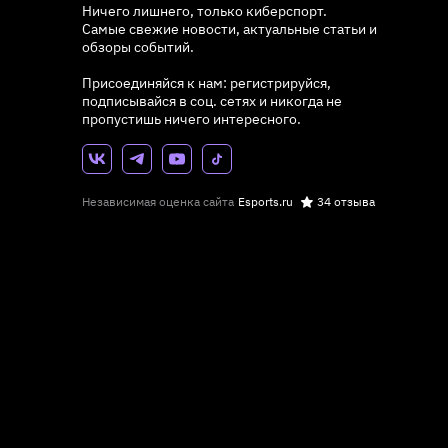
Ничего лишнего, только киберспорт.
Самые свежие новости, актуальные статьи и
обзоры событий.
Присоединяйся к нам: регистрируйся,
подписывайся в соц. сетях и никогда не
пропустишь ничего интересного.
Независимая оценка сайта
Esports.ru
34 отзыва