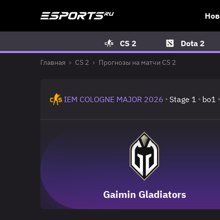
Нов
CS 2
Dota 2
Главная
CS 2
Прогнозы на матчи CS 2
IEM COLOGNE MAJOR 2026
Stage 1
bo1
Gaimin Gladiators