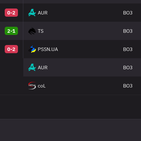
0-2
AUR
BO3
2-1
TS
BO3
0-2
PSSN.UA
BO3
AUR
BO3
coL
BO3