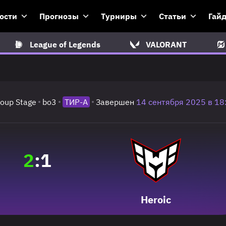
ости
Прогнозы
Турниры
Статьи
Гай
League of Legends
VALORANT
oup Stage
bo3
ТИР-A
Завершен
14 сентября 2025 в 18
2
:
1
Heroic