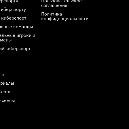
ерспорту
Пользовательское
соглашение
киберспорту
Политика
 киберспорт
конфиденциальности
ивные команды
льные игроки и
смены
ий киберспорт
га
ериалы
Steam
 сенсы