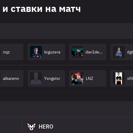
ы и ставки на матч
nqz
biguzera
dav1deuS
dgt
alkarenn
Yxngstxr
LNZ
xfl
HERO