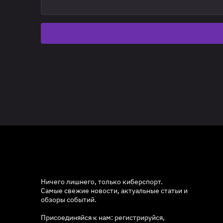
Ничего лишнего, только киберспорт.
Самые свежие новости, актуальные статьи и
обзоры событий.
Присоединяйся к нам: регистрируйся,