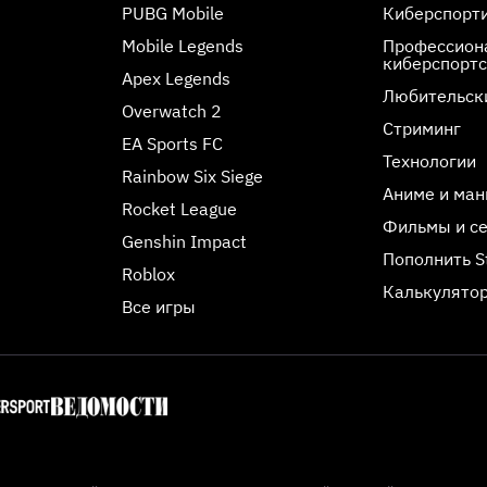
PUBG Mobile
Киберспорт
Mobile Legends
Профессиона
киберспорт
Apex Legends
Любительск
Overwatch 2
Стриминг
EA Sports FC
Технологии
Rainbow Six Siege
Аниме и ман
Rocket League
Фильмы и с
Genshin Impact
Пополнить 
Roblox
Калькулятор
Все игры