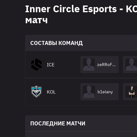
Inner Circle Esports - 
матч
СОСТАВЫ КОМАНД
ICE
zeRRoFIX
KOL
b1elany
ПОСЛЕДНИЕ МАТЧИ