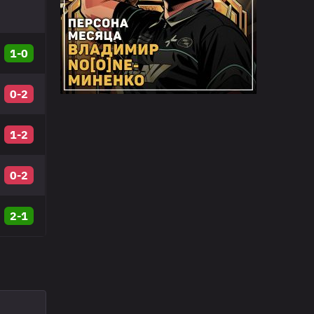
1-0
0-2
1-2
0-2
2-1