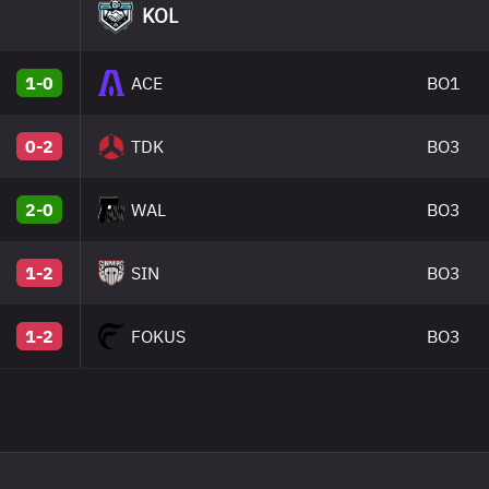
KOL
1-0
ACE
BO1
0-2
TDK
BO3
2-0
WAL
BO3
1-2
SIN
BO3
1-2
FOKUS
BO3