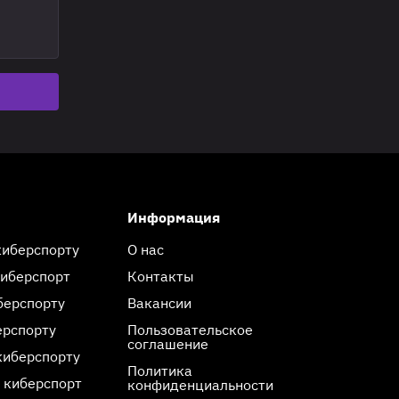
Информация
киберспорту
О нас
киберспорт
Контакты
берспорту
Вакансии
ерспорту
Пользовательское
соглашение
киберспорту
Политика
 киберспорт
конфиденциальности