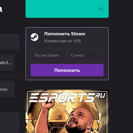
а
Пополнить Steam
Комиссия от 6%
headtr1ck
Пополнить
ocuu