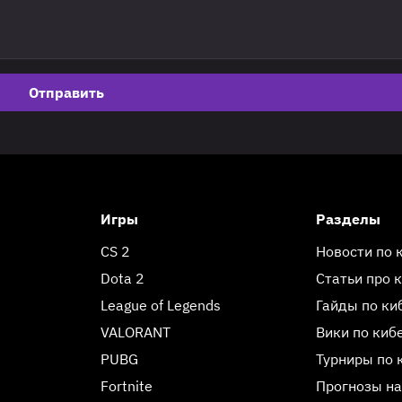
Отправить
Игры
Разделы
CS 2
Новости по 
Dota 2
Статьи про 
League of Legends
Гайды по ки
VALORANT
Вики по киб
PUBG
Турниры по 
Fortnite
Прогнозы на