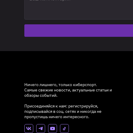
Ничего лишнего, только киберспорт.
Самые свежие новости, актуальные статьи и
обзоры событий.
Присоединяйся к нам: регистрируйся,
подписывайся в соц. сетях и никогда не
пропустишь ничего интересного.