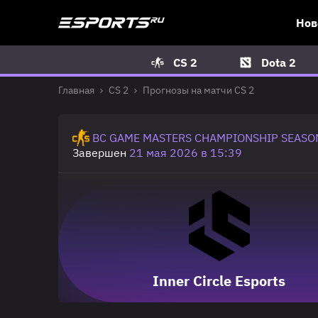
Нов
CS 2
Dota 2
Главная
CS 2
Прогнозы на матчи CS 2
BC GAME MASTERS CHAMPIONSHIP SEASO
Завершен
21 мая 2026 в 15:39
Inner Circle Esports