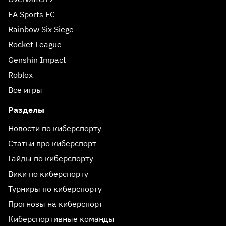
EA Sports FC
Rainbow Six Siege
Rocket League
Genshin Impact
Roblox
Все игры
Разделы
Новости по киберспорту
Статьи про киберспорт
Гайды по киберспорту
Вики по киберспорту
Турниры по киберспорту
Прогнозы на киберспорт
Киберспортивные команды