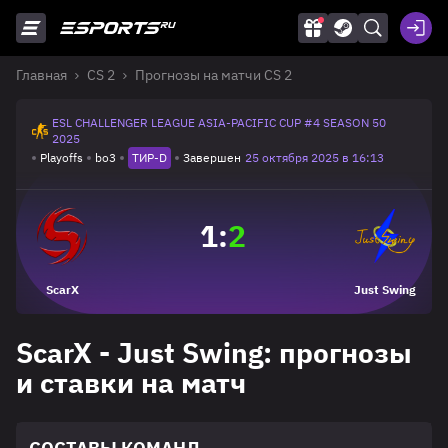
Главная
CS 2
Прогнозы на матчи CS 2
ESL CHALLENGER LEAGUE ASIA-PACIFIC CUP #4 SEASON 50
2025
Playoffs
bo3
ТИР-D
Завершен
25 октября 2025 в 16:13
1
:
2
ScarX
Just Swing
ScarX - Just Swing: прогнозы
и ставки на матч