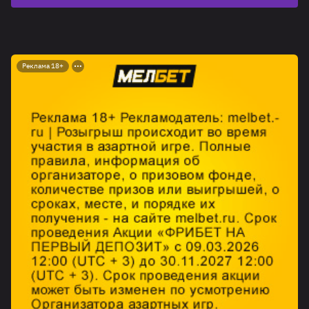
Реклама 18+