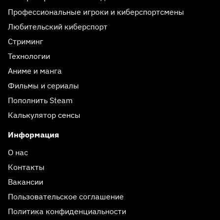
Профессиональные игроки и киберспортсмены
Любительский киберспорт
Стриминг
Технологии
Аниме и манга
Фильмы и сериалы
Пополнить Steam
Калькулятор сенсы
Информация
О нас
Контакты
Вакансии
Пользовательское соглашение
Политика конфиденциальности