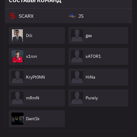
СОСТАВЫ КОМАНД
SCARX
JS
Dili
gas
x1ron
sATOR1
KryPt0NN
HiNa
mRmN
Purely
Dant1k