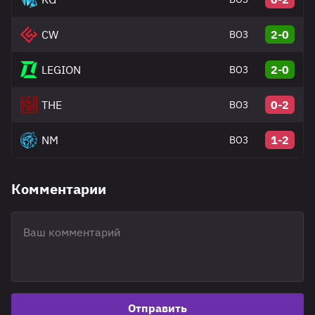
CW
2-0
BO3
LEGION
2-0
BO3
THE
0-2
BO3
NM
1-2
BO3
Комментарии
Отправить