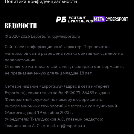
Политика конфиденциальности
© 2020-2026 Esports.ru,
qq@esports.ru
Сайт носит информационный характер. Перепечатка
материалов сайта разрешена только с активной ссылкой на
первоисточник.
Отдельные материалы сайта могут содержать информацию,
не предназначенную для лиц младше 18 лет.
Сетевое издание «Esports.ru» (адрес в сети интернет
Esports.ru), свидетельство Эл № ФС77-86483 выдано
Федеральной службой по надзору в сфере связи,
информационных технологий и массовых коммуникаций
(Роскомнадзор) 19 декабря 2023 г.
Учредитель: Тхалиджоков А.С, главный редактор:
Тхалиджоков А. С., e-mail: qq@esports.ru