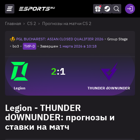
Главная
CS 2
Прогнозы на матчи CS 2
PGL BUCHAREST: ASIAN CLOSED QUALIFIER 2026
Group Stage
bo3
ТИР-D
Завершен
1 марта 2026 в 10:18
2
:
1
Legion
THUNDER dOWNUNDER
Legion - THUNDER
dOWNUNDER: прогнозы и
ставки на матч