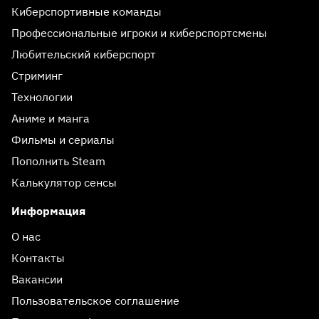
Киберспортивные команды
Профессиональные игроки и киберспортсмены
Любительский киберспорт
Стриминг
Технологии
Аниме и манга
Фильмы и сериалы
Пополнить Steam
Калькулятор сенсы
Информация
О нас
Контакты
Вакансии
Пользовательское соглашение