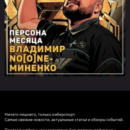
Ничего лишнего, только киберспорт.
Самые свежие новости, актуальные статьи и обзоры событий.