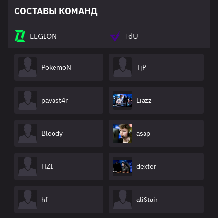
СОСТАВЫ КОМАНД
LEGION
TdU
PokemoN
TjP
pavast4r
Liazz
Bloody
asap
HZI
dexter
hf
aliStair