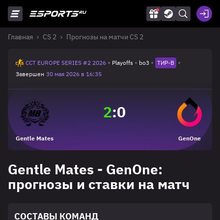
Главная
CS 2
Прогнозы на матчи CS 2
CCT EUROPE SERIES #2 2026
Playoffs
bo3
ТИР-B
Завершен
30 мая 2026 в 16:35
2
:
0
Gentle Mates
GenOne
Gentle Mates - GenOne:
прогнозы и ставки на матч
СОСТАВЫ КОМАНД