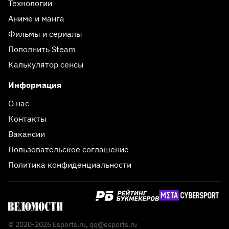
Технологии
Аниме и манга
Фильмы и сериалы
Пополнить Steam
Калькулятор сенсы
Информация
О нас
Контакты
Вакансии
Пользовательское соглашение
Политика конфиденциальности
© 2020-2026 Esports.ru,
qq@esports.ru