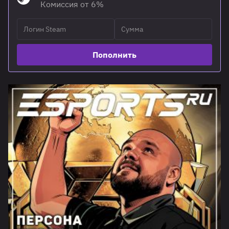
Комиссия от 6%
Пополнить