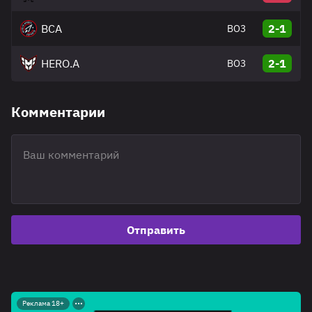
BCA
2-1
BO3
HERO.A
2-1
BO3
Комментарии
Отправить
Реклама 18+