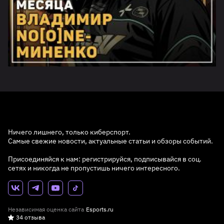
Ничего лишнего, только киберспорт.
Самые свежие новости, актуальные статьи и обзоры событий.
Присоединяйся к нам: регистрируйся, подписывайся в соц.
сетях и никогда не пропустишь ничего интересного.
Независимая оценка сайта
Esports.ru
34 отзыва