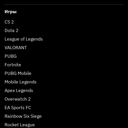
Игры
CS 2
Dota 2
League of Legends
VALORANT
PUBG
Fortnite
PUBG Mobile
Mobile Legends
Apex Legends
Overwatch 2
EA Sports FC
Rainbow Six Siege
Rocket League