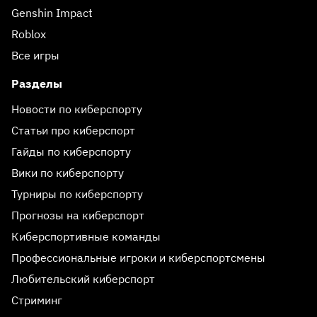
Genshin Impact
Roblox
Все игры
Разделы
Новости по киберспорту
Статьи про киберспорт
Гайды по киберспорту
Вики по киберспорту
Турниры по киберспорту
Прогнозы на киберспорт
Киберспортивные команды
Профессиональные игроки и киберспортсмены
Любительский киберспорт
Стриминг