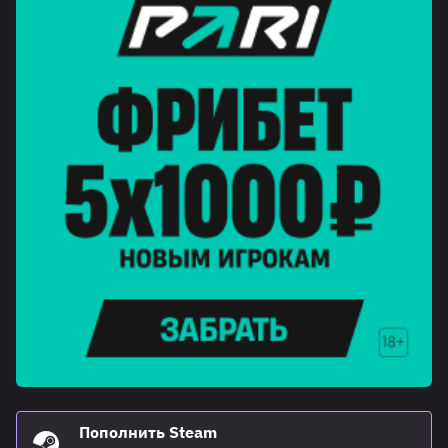
Пополнить Steam