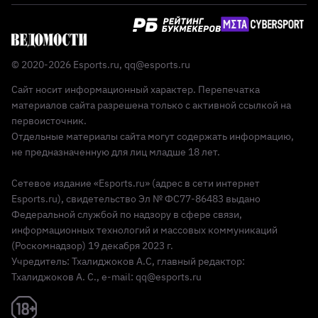
© 2020-2026 Esports.ru,
qq@esports.ru
Сайт носит информационный характер. Перепечатка
материалов сайта разрешена только с активной ссылкой на
первоисточник.
Отдельные материалы сайта могут содержать информацию,
не предназначенную для лиц младше 18 лет.
Сетевое издание «Esports.ru» (адрес в сети интернет
Esports.ru), свидетельство Эл № ФС77-86483 выдано
Федеральной службой по надзору в сфере связи,
информационных технологий и массовых коммуникаций
(Роскомнадзор) 19 декабря 2023 г.
Учредитель: Тхалиджоков А.С, главный редактор:
Тхалиджоков А. С., e-mail: qq@esports.ru