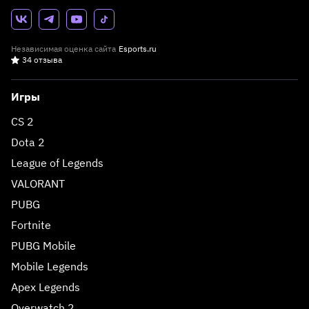
Независимая оценка сайта
Esports.ru
34 отзыва
Игры
CS 2
Dota 2
League of Legends
VALORANT
PUBG
Fortnite
PUBG Mobile
Mobile Legends
Apex Legends
Overwatch 2