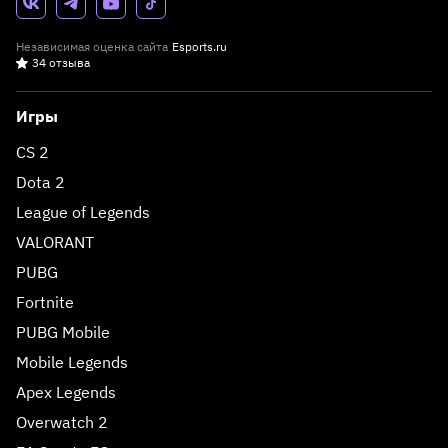
Независимая оценка сайта
Esports.ru
34 отзыва
Игры
CS 2
Dota 2
League of Legends
VALORANT
PUBG
Fortnite
PUBG Mobile
Mobile Legends
Apex Legends
Overwatch 2