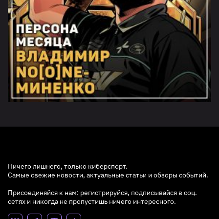
Ничего лишнего, только киберспорт.
Самые свежие новости, актуальные статьи и обзоры событий.
Присоединяйся к нам: регистрируйся, подписывайся в соц.
сетях и никогда не пропустишь ничего интересного.