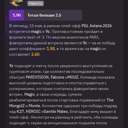
Редактор
1.90
Тотал больше 2.5
В пятницу, 15 мая, в рамках плей-офф
PGL Astana 2026
встретятся
magic
и
9z
. Противостояние пройдет в
формате best-of-3. По версии аналитиков PARI,
фаворитами данной встречи являются
9z
— на их победу
дают коэффициент
1.50
, в то время как на
magic
он
составляет
2.60
.
9z
подходят к матчу после уверенного выступления на
групповом этапе, где коллектив последовательно
обыграл
PARIVISION
,
Falcons
и
MOUZ
. Команда показала
высокий уровень подготовки и смогла справиться с
соперниками, которые считались фаворитами своих
встреч.
Magic
, в свою очередь, сумели
реабилитироваться после стартовых поражений от
The
MongolZ
и
Monte
. Коллектив одержал три победы подряд
над
K27
,
HEROIC
и
Gentle Mates
, благодаря чему вышел в
плей-офф. Несмотря на разницу в рейтинге, обе команды
подходят к серии на эмоциональном подъеме после