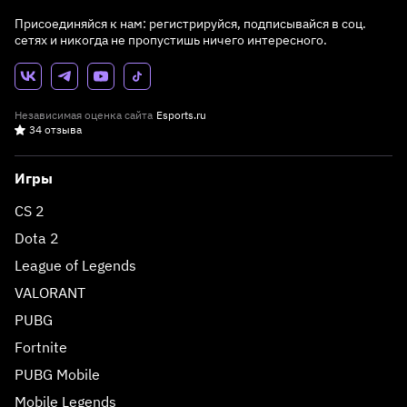
Присоединяйся к нам: регистрируйся, подписывайся в соц.
сетях и никогда не пропустишь ничего интересного.
Независимая оценка сайта
Esports.ru
34 отзыва
Игры
CS 2
Dota 2
League of Legends
VALORANT
PUBG
Fortnite
PUBG Mobile
Mobile Legends