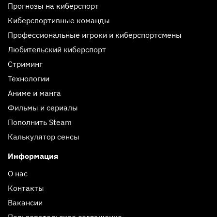
Прогнозы на киберспорт
Киберспортивные команды
Профессиональные игроки и киберспортсмены
Любительский киберспорт
Стриминг
Технологии
Аниме и манга
Фильмы и сериалы
Пополнить Steam
Калькулятор сенсы
Информация
О нас
Контакты
Вакансии