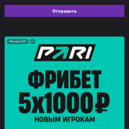
Отправить
Реклама 18+