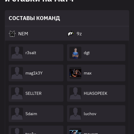
СОСТАВЫ КОМАНД
NEM
9z
r3salt
dgt
mag1k3Y
max
SELLTER
HUASOPEEK
Sdaim
luchov