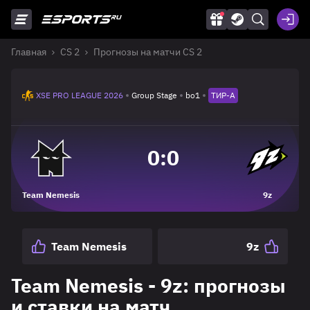
Главная
CS 2
Прогнозы на матчи CS 2
XSE PRO LEAGUE 2026
Group Stage
bo1
ТИР-A
0
:
0
Team Nemesis
9z
Team Nemesis
9z
Team Nemesis - 9z: прогнозы
и ставки на матч