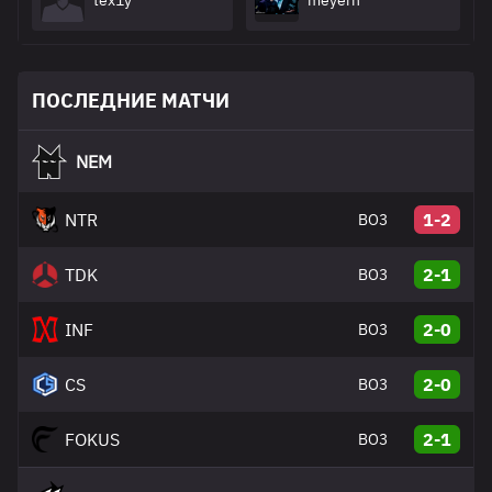
tex1y
meyern
ПОСЛЕДНИЕ МАТЧИ
NEM
NTR
1-2
BO3
TDK
2-1
BO3
INF
2-0
BO3
CS
2-0
BO3
FOKUS
2-1
BO3