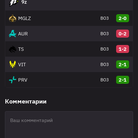
9z
MGLZ
2-0
BO3
AUR
0-2
BO3
TS
1-2
BO3
VIT
2-1
BO3
PRV
2-1
BO3
Комментарии