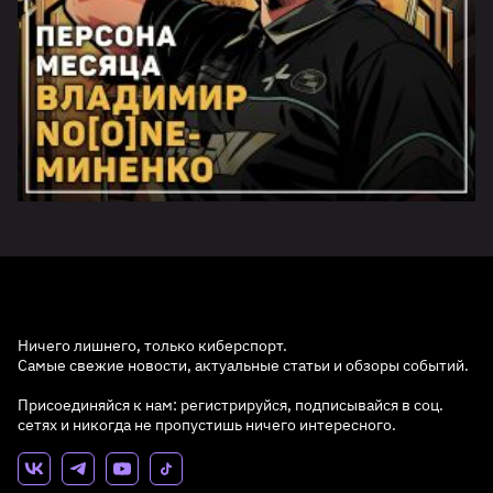
Ничего лишнего, только киберспорт.
Самые свежие новости, актуальные статьи и обзоры событий.
Присоединяйся к нам: регистрируйся, подписывайся в соц.
сетях и никогда не пропустишь ничего интересного.