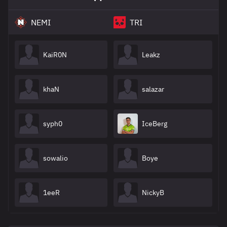
NEMI
TRI
KaiR0N
Leakz
khaN
salazar
syph0
IceBerg
sowalio
Boye
1eeR
NickyB