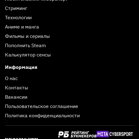
Стриминг
Технологии
Аниме и манга
Фильмы и сериалы
Пополнить Steam
Калькулятор сенсы
Информация
О нас
Контакты
Вакансии
Пользовательское соглашение
Политика конфиденциальности