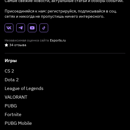
Самые свежие новости, актуальные статьи и обзоры событий.
Присоединяйся к нам: регистрируйся, подписывайся в соц.
сетях и никогда не пропустишь ничего интересного.
Независимая оценка сайта
Esports.ru
34 отзыва
Игры
CS 2
Dota 2
League of Legends
VALORANT
PUBG
Fortnite
PUBG Mobile