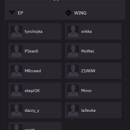
EP
WING
fynchojka
xnkka
P1kan0
MoWeL
MRcreed
Z1W0W
skept1K
Minor
dazzy_y
la3euka