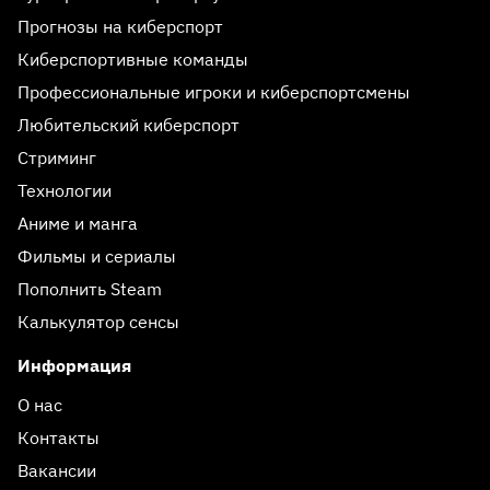
Прогнозы на киберспорт
Киберспортивные команды
Профессиональные игроки и киберспортсмены
Любительский киберспорт
Стриминг
Технологии
Аниме и манга
Фильмы и сериалы
Пополнить Steam
Калькулятор сенсы
Информация
О нас
Контакты
Вакансии