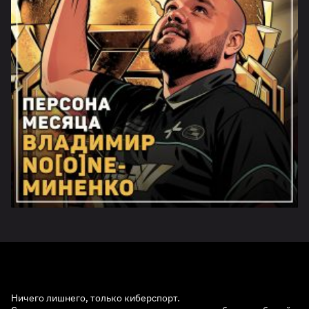
Ничего лишнего, только киберспорт.