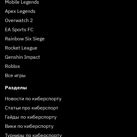
Mobile Legends
Apex Legends
Overwatch 2
EA Sports FC
Rainbow Six Siege
Rocket League
Genshin Impact
Roblox
Все игры
Разделы
Новости по киберспорту
Статьи про киберспорт
Гайды по киберспорту
Вики по киберспорту
Турниры по киберспорту