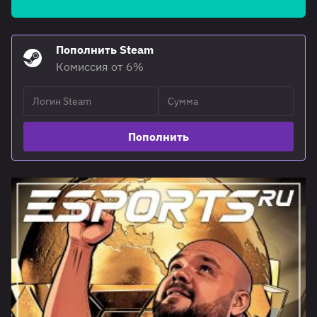
Пополнить Steam
Комиссия от 6%
Пополнить