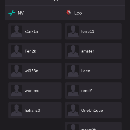
NV
Leo
x1nk1n
leri511
Fen2k
amster
w0l33n
Leen
wonimo
rendY
hahanz0
OneUn1que