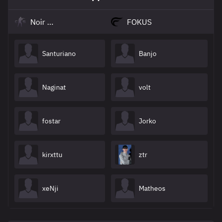
Noir Verse
FOKUS
Santuriano
Banjo
Naginat
volt
fostar
Jorko
kirxttu
ztr
xeNji
Matheos