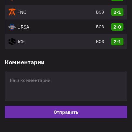
FNC
2-1
BO3
URSA
2-0
BO3
ICE
2-1
BO3
Комментарии
Отправить