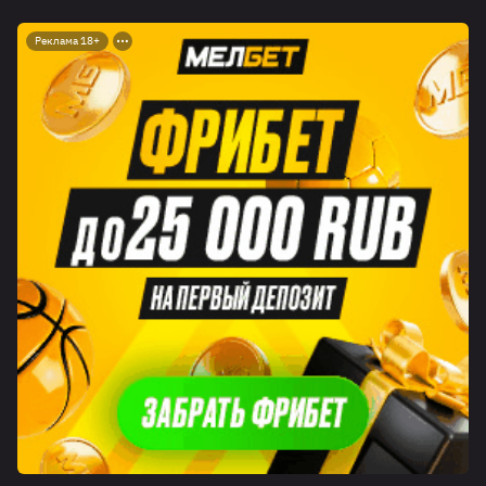
Реклама 18+