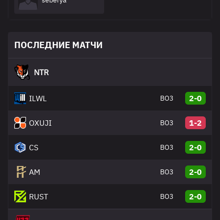
seberya
ПОСЛЕДНИЕ МАТЧИ
NTR
ILWL
2-0
BO3
OXUJI
1-2
BO3
CS
2-0
BO3
AM
2-0
BO3
RUST
2-0
BO3