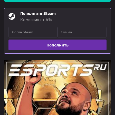
Пополнить Steam
Комиссия от 6%
Пополнить