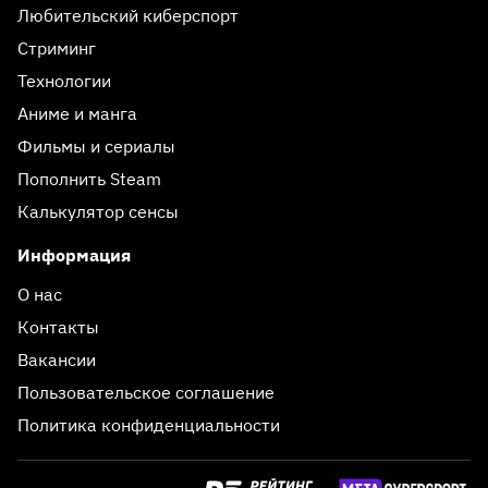
Любительский киберспорт
Стриминг
Технологии
Аниме и манга
Фильмы и сериалы
Пополнить Steam
Калькулятор сенсы
Информация
О нас
Контакты
Вакансии
Пользовательское соглашение
Политика конфиденциальности