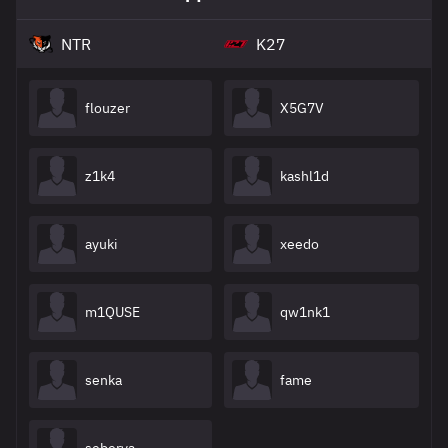
NTR
K27
flouzer
X5G7V
z1k4
kashl1d
ayuki
xeedo
m1QUSE
qw1nk1
senka
fame