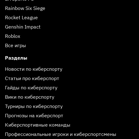
Rainbow Six Siege
Rocket League
Genshin Impact
Roblox
Все игры
Разделы
Новости по киберспорту
Статьи про киберспорт
Гайды по киберспорту
Вики по киберспорту
Турниры по киберспорту
Прогнозы на киберспорт
Киберспортивные команды
Профессиональные игроки и киберспортсмены