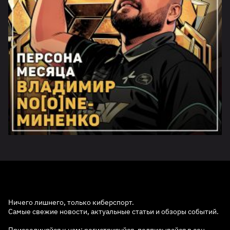
Ничего лишнего, только киберспорт.
Самые свежие новости, актуальные статьи и обзоры событий.