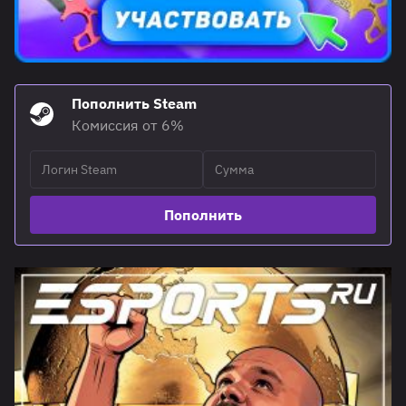
Пополнить Steam
Комиссия от 6%
Пополнить