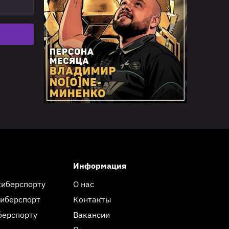
Информация
киберспорту
О нас
киберспорт
Контакты
берспорту
Вакансии