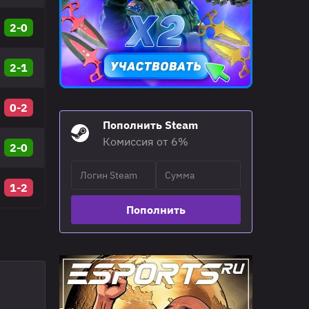
2-0
2-1
0-2
Пополнить Steam
Комиссия от 6%
2-0
1-2
Пополнить