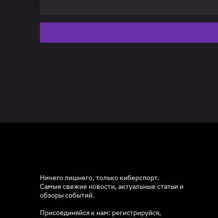
Ничего лишнего, только киберспорт.
Самые свежие новости, актуальные статьи и
обзоры событий.
Присоединяйся к нам: регистрируйся,