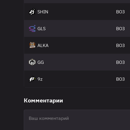
SHIN
BO3
GLS
BO3
ALKA
BO3
GG
BO3
9z
BO3
Комментарии