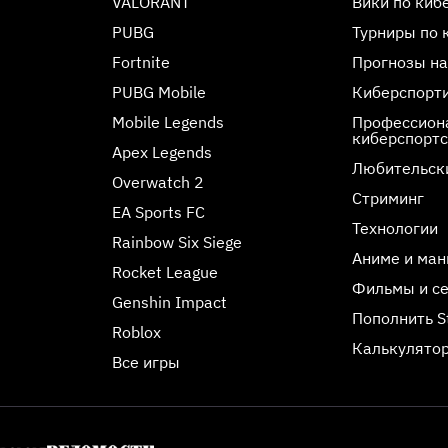
VALORANT
Вики по киб
PUBG
Турниры по 
Fortnite
Прогнозы на
PUBG Mobile
Киберспорт
Mobile Legends
Профессиона
киберспорт
Apex Legends
Любительск
Overwatch 2
Стриминг
EA Sports FC
Технологии
Rainbow Six Siege
Аниме и ман
Rocket League
Фильмы и с
Genshin Impact
Пополнить 
Roblox
Калькулятор
Все игры