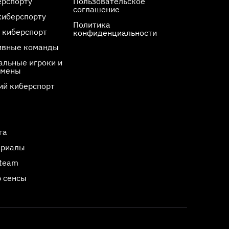
ерспорту
Пользовательское
соглашение
киберспорту
Политика
 киберспорт
конфиденциальности
ивные команды
льные игроки и
смены
ий киберспорт
га
ериалы
Steam
 сенсы