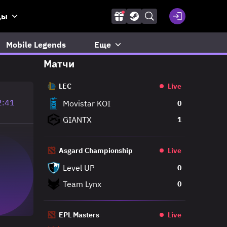
ды
Mobile Legends
Еще
Матчи
LEC
Live
2:41
Movistar KOI
0
GIANTX
1
Asgard Championship
Live
Level UP
0
Team Lynx
0
EPL Masters
Live