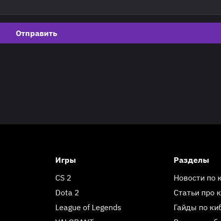
Отправить
Игры
Разделы
CS 2
Новости по 
Dota 2
Статьи про 
League of Legends
Гайды по ки