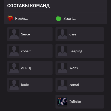
СОСТАВЫ КОМАНД
Reign Above
SportsBetExpert
Serce
dare
cobalt
Peeping
AEROj
WolfY
louie
consti
Infinite