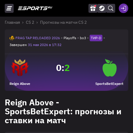
Главная
CS 2
Прогнозы на матчи CS 2
FRAG TAP RELOADED 2026
Playoffs
bo3
ТИР-D
Завершен
31 мая 2026 в 17:32
0
:
2
Reign Above
SportsBetExpert
Reign Above -
SportsBetExpert: прогнозы и
ставки на матч