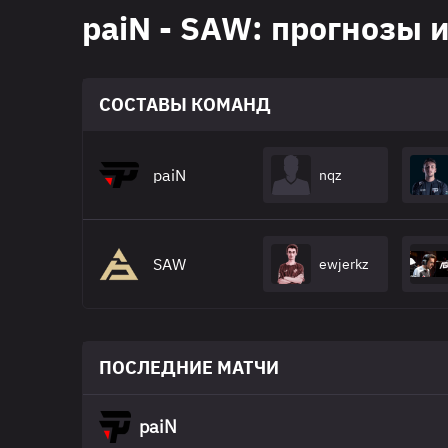
paiN - SAW: прогнозы и
СОСТАВЫ КОМАНД
paiN
nqz
SAW
ewjerkz
ПОСЛЕДНИЕ МАТЧИ
paiN