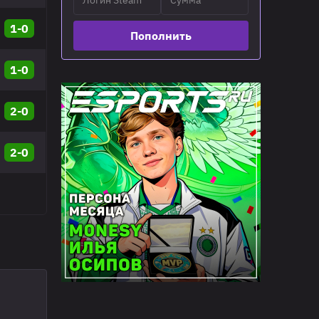
1-0
Пополнить
1-0
2-0
2-0