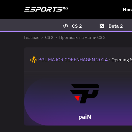
Нов
CS 2
Dota 2
Главная
CS 2
Прогнозы на матчи CS 2
PGL MAJOR COPENHAGEN 2024
Opening 
paiN