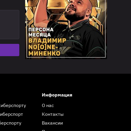
Информация
киберспорту
О нас
киберспорт
Контакты
берспорту
Вакансии