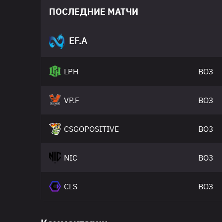
ПОСЛЕДНИЕ МАТЧИ
EF.A
LPH
BO3
VP.F
BO3
CSGOPOSITIVE
BO3
NIC
BO3
CLS
BO3