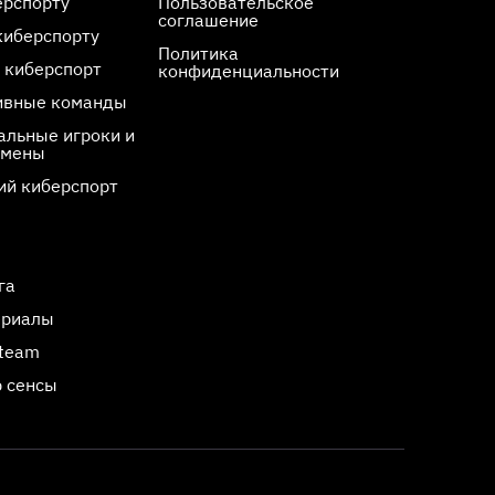
ерспорту
Пользовательское
соглашение
киберспорту
Политика
 киберспорт
конфиденциальности
ивные команды
льные игроки и
смены
ий киберспорт
га
ериалы
Steam
 сенсы