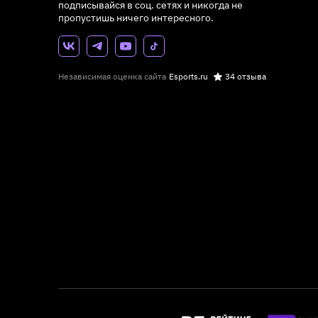
подписывайся в соц. сетях и никогда не
пропустишь ничего интересного.
Независимая оценка сайта
Esports.ru
34 отзыва