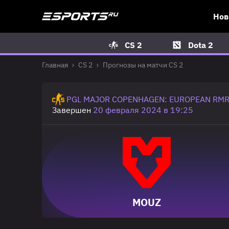
Нов
CS 2
Dota 2
Главная
CS 2
Прогнозы на матчи CS 2
PGL MAJOR COPENHAGEN: EUROPEAN RMR
Завершен
20 февраля 2024 в 19:25
MOUZ