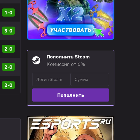
1-0
3-0
2-0
Пополнить Steam
Комиссия от 6%
2-0
2-0
Пополнить