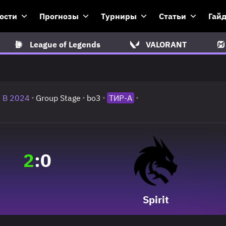
ости
Прогнозы
Турниры
Статьи
Гай
League of Legends
VALORANT
 B 2024
Group Stage
bo3
ТИР-A
2
:
0
Spirit