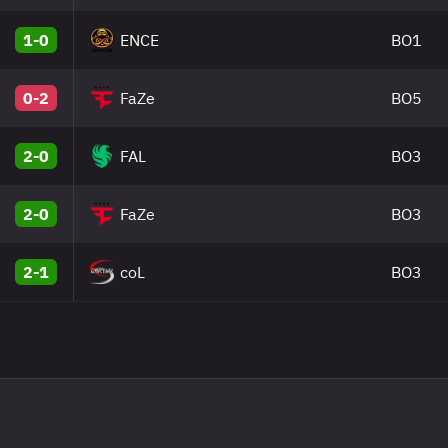
1-0
ENCE
BO1
0-2
FaZe
BO5
2-0
FAL
BO3
2-0
FaZe
BO3
2-1
coL
BO3