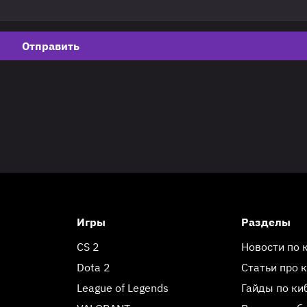
Отправить
Игры
Разделы
CS 2
Новости по 
Dota 2
Статьи про 
League of Legends
Гайды по ки