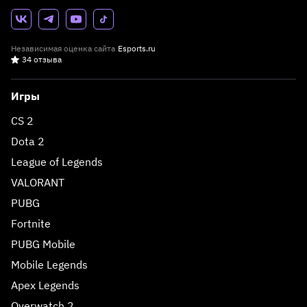
Независимая оценка сайта
Esports.ru
34 отзыва
Игры
CS 2
Dota 2
League of Legends
VALORANT
PUBG
Fortnite
PUBG Mobile
Mobile Legends
Apex Legends
Overwatch 2