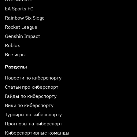
EA Sports FC
Rainbow Six Siege
Rocket League
Genshin Impact
Roblox
Все игры
Разделы
Новости по киберспорту
Статьи про киберспорт
Гайды по киберспорту
Вики по киберспорту
Турниры по киберспорту
Прогнозы на киберспорт
Киберспортивные команды