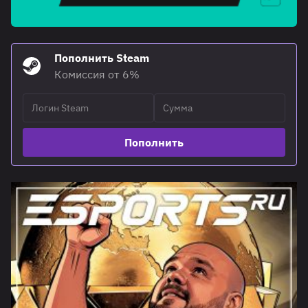
Пополнить Steam
Комиссия от 6%
Пополнить