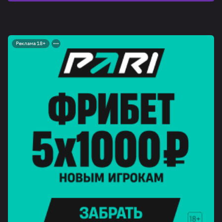
Реклама 18+