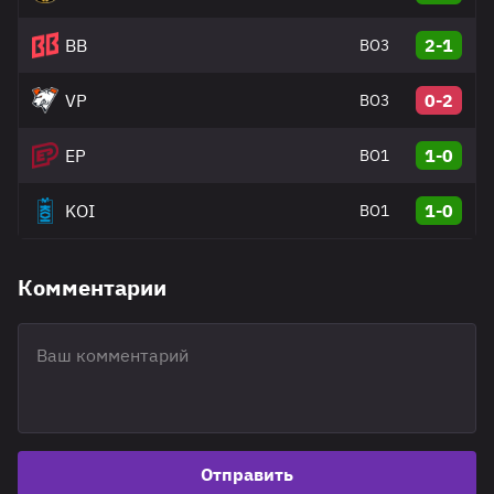
BB
2-1
BO3
VP
0-2
BO3
EP
1-0
BO1
KOI
1-0
BO1
Комментарии
Отправить