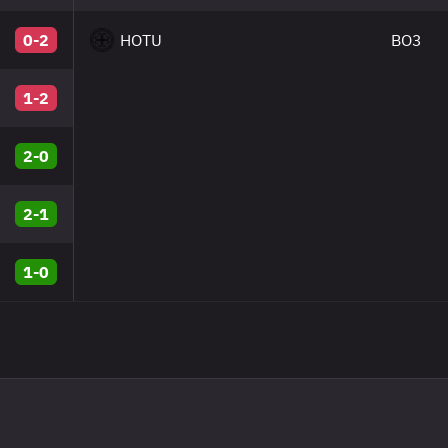
0-2
HOTU
BO3
1-2
2-0
2-1
1-0