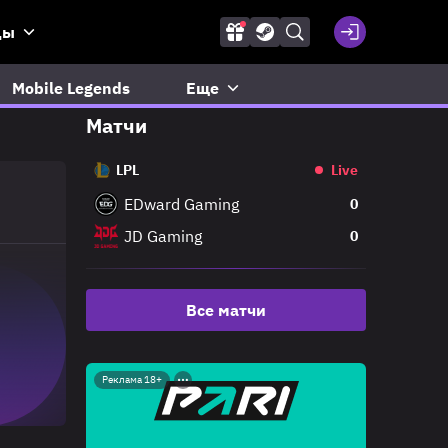
ды
Mobile Legends
Еще
Матчи
LPL
Live
EDward Gaming
0
JD Gaming
0
Все матчи
Реклама 18+