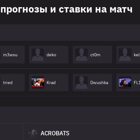
прогнозы и ставки на матч
m3wsu
deko
ct0m
ke
tried
Krad
Dwushka
FL
ACROBATS