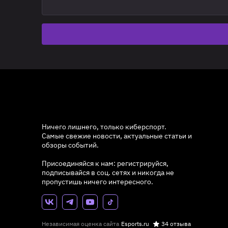
Ничего лишнего, только киберспорт.
Самые свежие новости, актуальные статьи и
обзоры событий.
Присоединяйся к нам: регистрируйся,
подписывайся в соц. сетях и никогда не
пропустишь ничего интересного.
Независимая оценка сайта
Esports.ru
34 отзыва