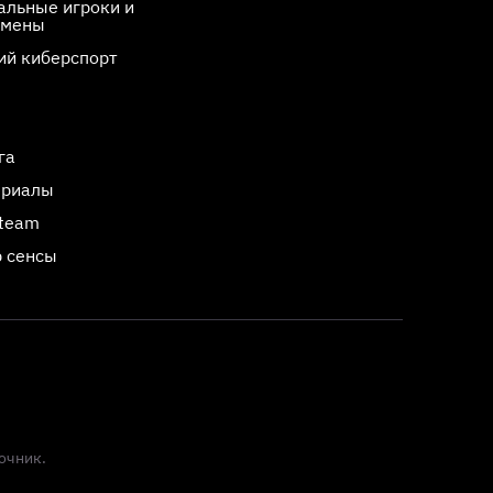
льные игроки и
смены
ий киберспорт
га
ериалы
Steam
 сенсы
очник.