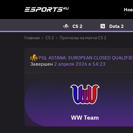
Нов
CS 2
Dota 2
Главная
CS 2
Прогнозы на матчи CS 2
PGL ASTANA: EUROPEAN CLOSED QUALIFIE
Завершен
2 апреля 2026 в 14:23
WW Team