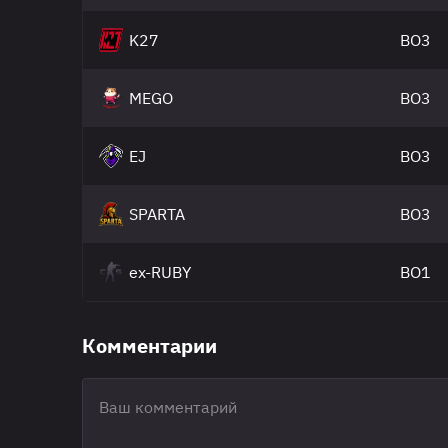
K27
BO3
MEGO
BO3
EJ
BO3
SPARTA
BO3
ex-RUBY
BO1
Комментарии