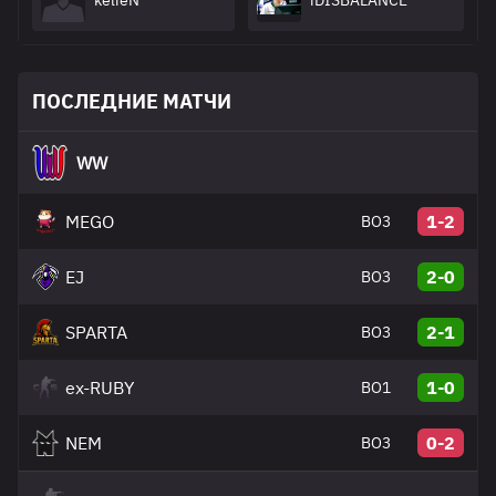
kelieN
iDISBALANCE
ПОСЛЕДНИЕ МАТЧИ
WW
MEGO
1-2
BO3
EJ
2-0
BO3
SPARTA
2-1
BO3
ex-RUBY
1-0
BO1
NEM
0-2
BO3