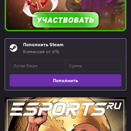
Пополнить Steam
Комиссия от 6%
Пополнить