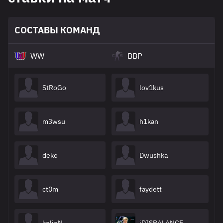
СОСТАВЫ КОМАНД
WW
BBP
StRoGo
lov1kus
m3wsu
h1kan
deko
Dwushka
ct0m
faydett