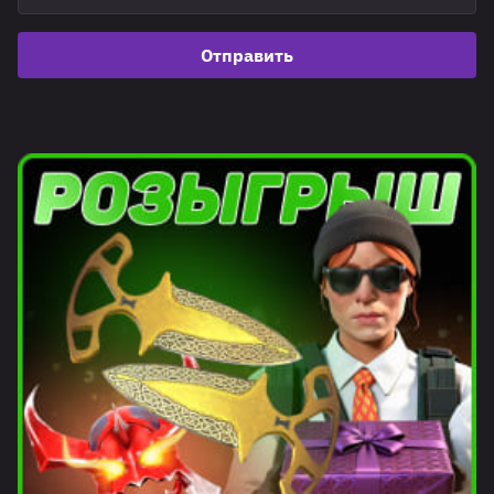
Отправить