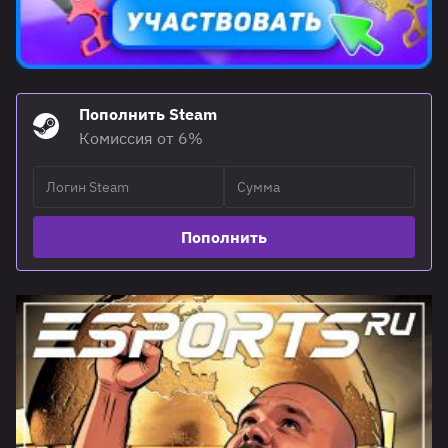
Пополнить Steam
Комиссия от 6%
Пополнить