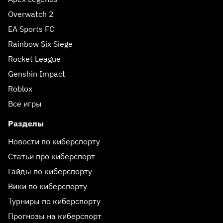
Overwatch 2
EA Sports FC
Rainbow Six Siege
Rocket League
Genshin Impact
Roblox
Все игры
Разделы
Новости по киберспорту
Статьи про киберспорт
Гайды по киберспорту
Вики по киберспорту
Турниры по киберспорту
Прогнозы на киберспорт