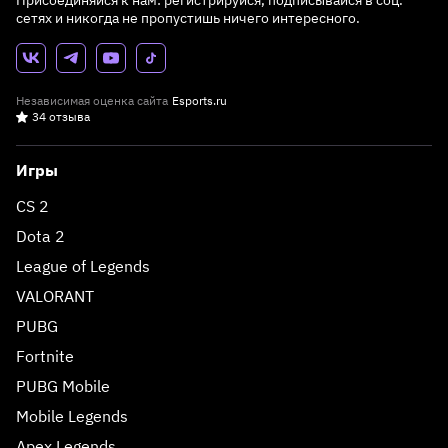
Присоединяйся к нам: регистрируйся, подписывайся в соц.
сетях и никогда не пропустишь ничего интересного.
Независимая оценка сайта
Esports.ru
34 отзыва
Игры
CS 2
Dota 2
League of Legends
VALORANT
PUBG
Fortnite
PUBG Mobile
Mobile Legends
Apex Legends