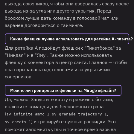
выхода союзников, чтобы она взорвалась сразу после
выхода из-за угла или другого укрытия. Перед
броском лучше дать команду в голосовой чат или
заранее договориться о тайминге.
Какие флешки лучше использовать для ретейка A-плэнта?
Для ретейка A подойдут флешки с "Тикетбокса" за
"Ниндзя" и в "Яму". Также можно использовать
флешку с коннектора в центр сайта. Главное — чтобы
она взрывалась над головами и за укрытиями
соперников.
Можно ли тренировать флешки на Mirage офлайн?
Да, можно. Запустите карту в режиме с ботами,
включите команды для бесконечных гранат
(
,
,
sv_infinite_ammo 1
sv_grenade_trajectory 1
) и тренируйте нужные раскидки. Это
sv_cheats 1
поможет запомнить углы и точное время взрыва