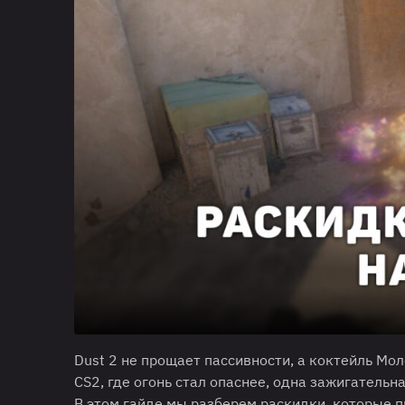
Dust 2 не прощает пассивности, а коктейль Мол
CS2, где огонь стал опаснее, одна зажигательн
В этом гайде мы разберем раскидки, которые п