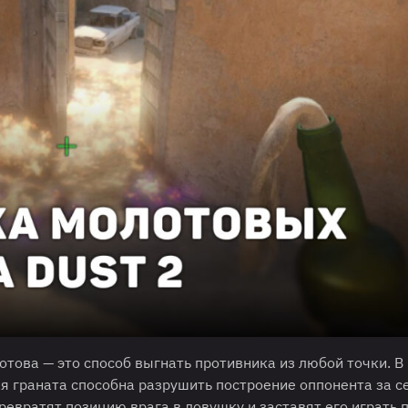
отова — это способ выгнать противника из любой точки. В
ая граната способна разрушить построение оппонента за с
ревратят позицию врага в ловушку и заставят его играть 