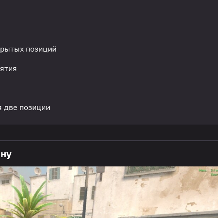
крытых позиций
нятия
я две позиции
ину