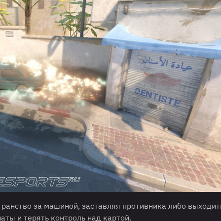
транство за машиной, заставляя противника либо выходит
аты и терять контроль над картой.