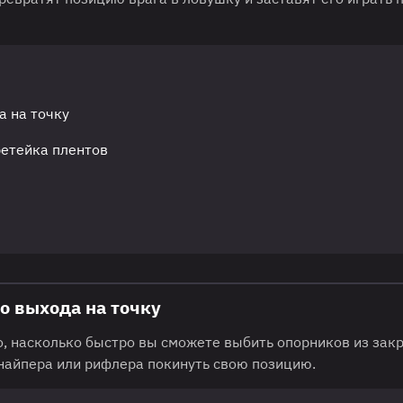
а на точку
ретейка плентов
го выхода на точку
го, насколько быстро вы сможете выбить опорников из зак
снайпера или рифлера покинуть свою позицию.