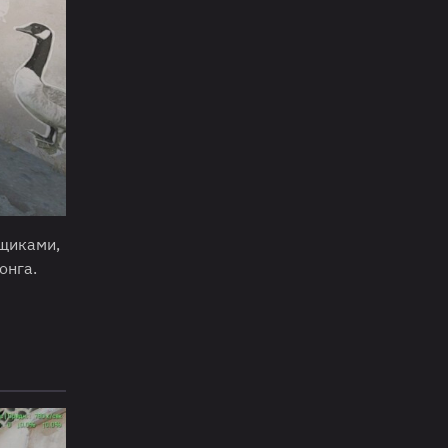
ящиками,
онга.