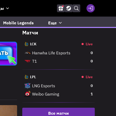
ды
Mobile Legends
Еще
Матчи
LCK
Live
Hanwha Life Esports
0
T1
0
LPL
Live
LNG Esports
0
Weibo Gaming
1
Все матчи