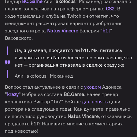
Гендир
BC.Game
Али "
akofocus
" Моханнед рассказал о
планах коллектива на трансферном рынке
CS2
. В
ходе трансляции клуба на Twitch он отметил, что
менеджмент рассматривал вариант приобретения
звездного игрока
Natus Vincere
Валерия "
b1t
"
Ваховского.
Да, я узнавал, продается ли b1t. Мы пытались
выкупить его из Natus Vincere, но они сказали, что
нет — организация отказала в сделке сразу же
Али "akofocus" Моханнед
Вопрос стал актуальнее в связи с
уходом
Адонеса
"
krazy
" Нобре из состава
BC.Game
. Ранее тренер
коллектива Виктор "
TaZ
" Войтас
дал понять
цели
ростера на следующие годы. Как думаете, правильно
ли поступило руководство
Natus Vincere
, отказавшись
продавать
b1t
? Напишите мнение в комментариях
под новостью!