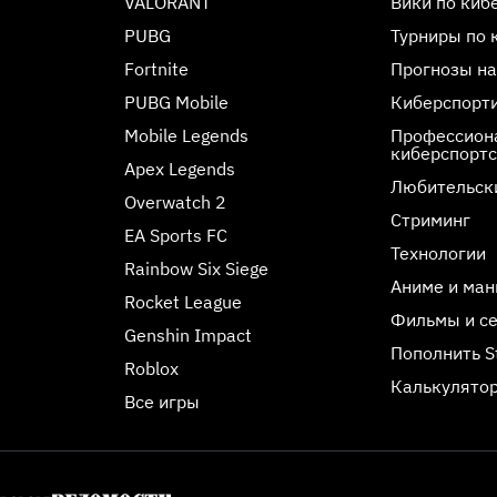
VALORANT
Вики по киб
PUBG
Турниры по 
Fortnite
Прогнозы на
PUBG Mobile
Киберспорт
Mobile Legends
Профессиона
киберспорт
Apex Legends
Любительск
Overwatch 2
Стриминг
EA Sports FC
Технологии
Rainbow Six Siege
Аниме и ман
Rocket League
Фильмы и с
Genshin Impact
Пополнить 
Roblox
Калькулятор
Все игры