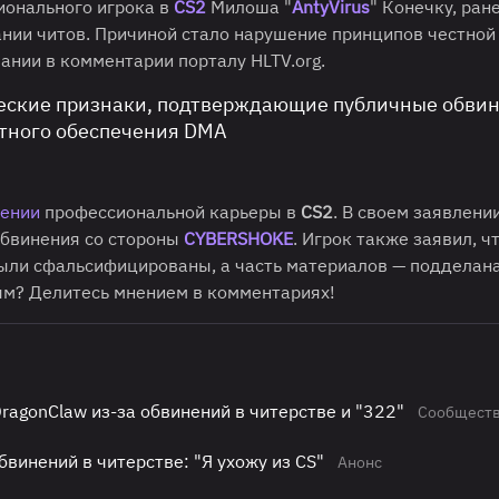
ионального игрока в
CS2
Милоша "
AntyVirus
" Конечку, ран
нии читов. Причиной стало нарушение принципов честной
нии в комментарии порталу HLTV.org.
еские признаки, подтверждающие публичные обвин
атного обеспечения DMA
шении
профессиональной карьеры в
CS2
. В своем заявлени
обвинения со стороны
CYBERSHOKE
. Игрок также заявил, ч
ыли сфальсифицированы, а часть материалов — подделана
ым? Делитесь мнением в комментариях!
ragonClaw из-за обвинений в читерстве и "322"
Сообщест
бвинений в читерстве: "Я ухожу из CS"
Анонс