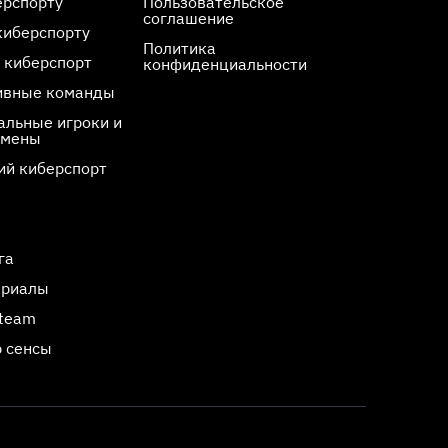
ерспорту
Пользовательское
соглашение
киберспорту
Политика
 киберспорт
конфиденциальности
ивные команды
льные игроки и
смены
ий киберспорт
га
ериалы
Steam
 сенсы