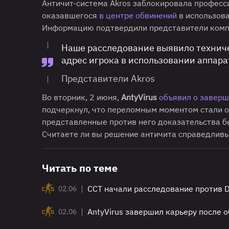
Античит-система Akros заблокировала професс
оказавшегося
в центре обвинений
в использова
Информацию подтвердили представители компа
Наше расследование выявило технич
адрес игрока в использовании аппар
Представители Akros
Во вторник, 2 июня,
AntyVirus
объявил о завер
подчеркнул, что переломным моментом стали 
представленные против него доказательства б
Считаете ли вы решение античита справедлив
Читать по теме
|
CCT начали расследование против D
02.06
|
AntyVirus завершил карьеру после о
02.06