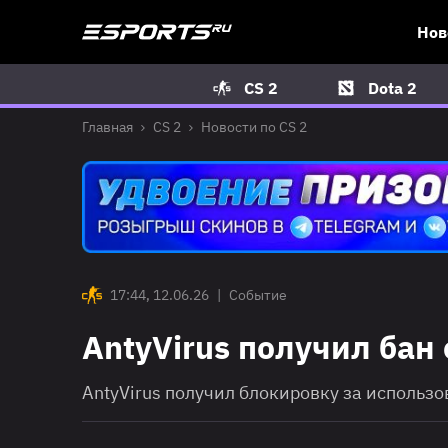
Нов
CS 2
Dota 2
Главная
CS 2
Новости по CS 2
17:44, 12.06.26
|
Событие
AntyVirus получил бан 
AntyVirus получил блокировку за использ