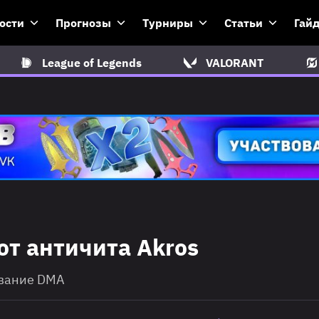
ости
Прогнозы
Турниры
Статьи
Гай
League of Legends
VALORANT
от античита Akros
ование DMA