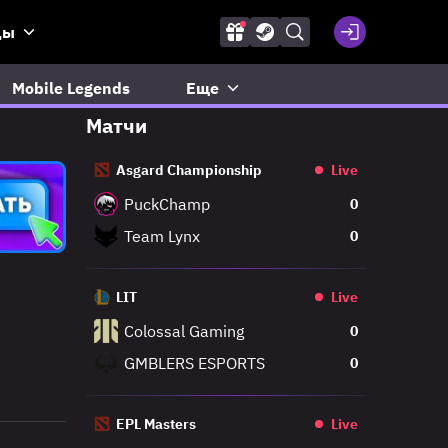
ды
Mobile Legends
Еще
Матчи
Asgard Championship
Live
PuckChamp
0
Team Lynx
0
LIT
Live
Colossal Gaming
0
GMBLERS ESPORTS
0
EPL Masters
Live