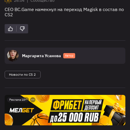
|
26.04
Сообщество
СЕО BC.Game намекнул на переход Magisk в состав по
CS2
Маргарита Усанова
Автор
Новости по CS 2
Реклама 18+