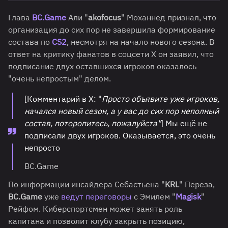
Глава
BC.Game
Али "
akofocus
" Моханнед признал, что
организация до сих пор не завершила формирование
состава по
CS2
, несмотря на начало нового сезона. В
ответ на критику фанатов в соцсети X он заявил, что
подписание двух оставшихся игроков оказалось
"очень непростым" делом.
[Комментарий в X: "
Просто объявите уже игроков,
начался новый сезон, а у вас до сих пор неполный
состав, поторопитесь, пожалуйста"
] Мы ещё не
подписали двух игроков. Оказывается, это очень
непросто
BC.Game
По информации инсайдера Себастьена "
KRL
" Переза,
BC.Game
уже
ведут переговоры
с Эмилем "
Magisk
"
Рейфом. Киберспортсмен может занять роль
капитана и позволит клубу закрыть позицию,