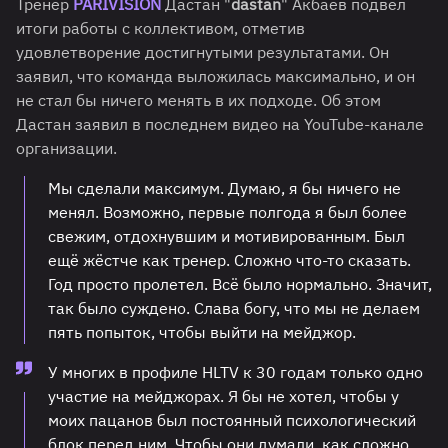
Тренер
PARIVISION
Дастан "
dastan
" Акбаев подвел
итоги работы с коллективом, отметив
удовлетворение достигнутыми результатами. Он
заявил, что команда выложилась максимально, и он
не стал бы ничего менять в их подходе. Об этом
Дастан заявил в последнем видео на YouTube-канале
организации.
Мы сделали максимум. Думаю, я бы ничего не
менял. Возможно, первые полгода я был более
свежим, отдохнувшим и мотивированным. Был
ещё жёстче как тренер. Сложно что-то сказать.
Год просто пролетел. Всё было нормально. Значит,
так было суждено. Слава богу, что мы не делаем
пять попыток, чтобы выйти на мейджор.
У многих в профиле HLTV к 30 годам только одно
участие на мейджорах. Я бы не хотел, чтобы у
моих пацанов был постоянный психологический
блок перед ним. Чтобы они думали, как сложно