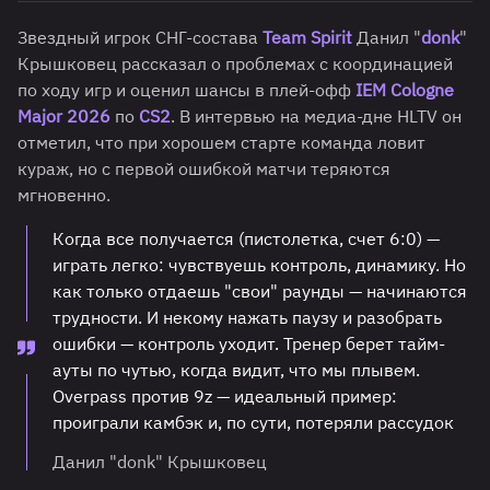
Звездный игрок СНГ-состава
Team Spirit
Данил "
donk
"
Крышковец рассказал о проблемах с координацией
по ходу игр и оценил шансы в плей-офф
IEM Cologne
Major 2026
по
CS2
. В интервью на медиа-дне HLTV он
отметил, что при хорошем старте команда ловит
кураж, но с первой ошибкой матчи теряются
мгновенно.
Когда все получается (пистолетка, счет 6:0) —
играть легко: чувствуешь контроль, динамику. Но
как только отдаешь "свои" раунды — начинаются
трудности. И некому нажать паузу и разобрать
ошибки — контроль уходит. Тренер берет тайм-
ауты по чутью, когда видит, что мы плывем.
Overpass против 9z — идеальный пример:
проиграли камбэк и, по сути, потеряли рассудок
Данил "donk" Крышковец