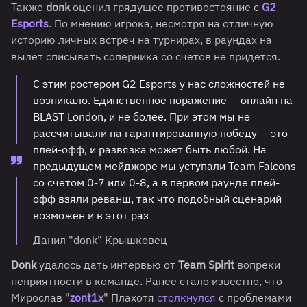
Также
donk
оценил грядущее противостояние с
G2
Esports
. По мнению игрока, несмотря на отличную
историю личных встреч на турнирах, в раундах на
вылет списывать соперника со счетов не придется.
С этим ростером G2 Esports у нас сложностей не
возникало. Единственное поражение — онлайн на
BLAST London, и не более. При этом мы не
рассчитывали на гарантированную победу — это
плей-офф, и развязка может быть любой. На
предыдущем мейджоре мы уступали Team Falcons
со счетом 0-7 или 0-8, а в первом раунде плей-
офф взяли реванш, так что подобный сценарий
возможен и в этот раз
Данил "donk" Крышковец
Donk
удалось дать интервью от
Team Spirit
вопреки
неприятности в команде. Ранее стало известно, что
Мирослав "
zont1x
" Плахотя
столкнулся
с проблемами