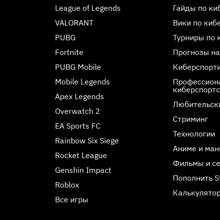
League of Legends
Гайды по ки
VALORANT
Вики по киб
PUBG
Турниры по 
Fortnite
Прогнозы на
PUBG Mobile
Киберспорт
Mobile Legends
Профессиона
киберспорт
Apex Legends
Любительск
Overwatch 2
Стриминг
EA Sports FC
Технологии
Rainbow Six Siege
Аниме и ман
Rocket League
Фильмы и с
Genshin Impact
Пополнить 
Roblox
Калькулятор
Все игры