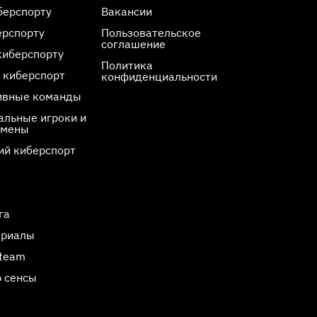
берспорту
Вакансии
ерспорту
Пользовательское
соглашение
киберспорту
Политика
 киберспорт
конфиденциальности
ивные команды
льные игроки и
смены
ий киберспорт
га
ериалы
Steam
 сенсы