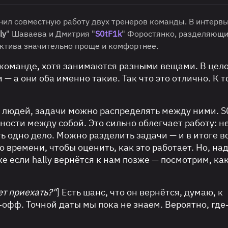
ил совместную работу двух тренеров команды. В интерв
ly
" Шаваева и Дмитрия "
S0tF1k
" Форостянко, разделяющ
ектива значительно проще и комфортнее.
в команде, хотя занимаются разными вещами. В цел
— а они оба именно такие. Так что это отлично. К 
 людей, задачи можно распределять между ними. S
нности между собой. Это сильно облегчает работу: н
ь одно дело. Можно разделить задачи — и в итоге в
го времени, чтобы оценить, как это работает. Но, на
е если hally вернётся к нам позже — посмотрим, как
ет приехать?"
] Есть шанс, что он вернётся, думаю, к
‑офф. Точной даты мы пока не знаем. Вероятно, где