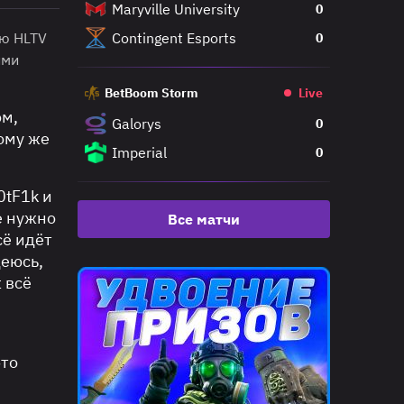
Maryville University
0
ью HLTV
Contingent Esports
0
ими
BetBoom Storm
Live
ом,
Galorys
0
тому же
Imperial
0
0tF1k и
е нужно
Все матчи
сё идёт
деюсь,
 всё
‑то