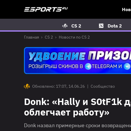
Нов
CS 2
Dota 2
Главная
CS 2
Новости по CS 2
Обновлено: 17:07, 14.06.26
|
Сообщество
Donk: «Hally и S0tF1k 
облегчает работу»
Donk назвал примерные сроки возвращени