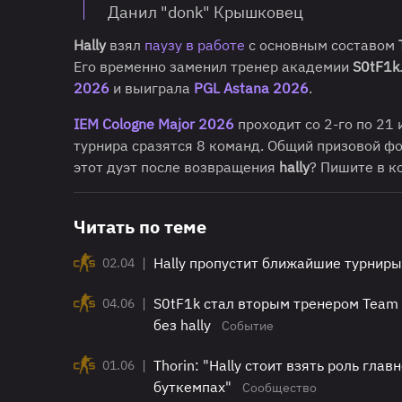
Данил "donk" Крышковец
Hally
взял
паузу в работе
с основным составом
Его временно заменил тренер академии
S0tF1k
2026
и выиграла
PGL Astana 2026
.
IEM Cologne Major 2026
проходит со 2-го по 21 
турнира сразятся 8 команд. Общий призовой фо
этот дуэт после возвращения
hally
? Пишите в к
Читать по теме
|
Hally пропустит ближайшие турниры
02.04
|
S0tF1k стал вторым тренером Team S
04.06
без hally
Событие
|
Thorin: "Hally стоит взять роль гла
01.06
буткемпах"
Сообщество