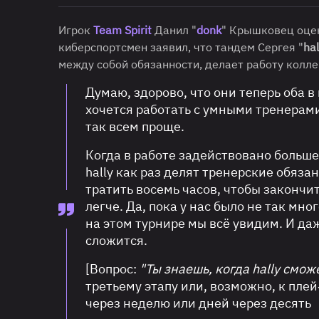
Игрок
Team Spirit
Данил "
donk
" Крышковец оцен
киберспортсмен заявил, что тандем Сергея "
hal
между собой обязанности, делает работу колл
Думаю, здорово, что они теперь оба 
хочется работать с умными тренерами 
так всем проще.
Когда в работе задействовано больше
hally как раз делят тренерские обяза
тратить восемь часов, чтобы закончит
легче. Да, пока у нас было не так мно
на этом турнире мы всё увидим. И даж
сложится.
[Вопрос:
"Ты знаешь, когда hally смож
третьему этапу или, возможно, к плей
через неделю или дней через десять