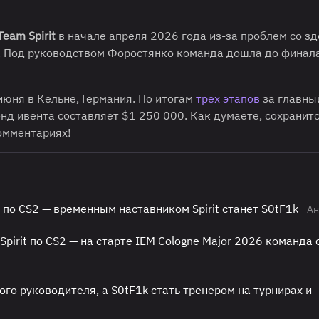
Team Spirit
в начале апреля 2026 года из-за проблем со з
. Под руководством Форостянко команда дошла до финал
июня в Кельне, Германия. По итогам
трех этапов
за главны
нд ивента составляет $1 250 000. Как думаете, сохранитс
омментариях!
 по CS2 — временным наставником Spirit станет S0tF1k
Ан
pirit по CS2 — на старте IEM Cologne Major 2026 команда
вного руководителя, а S0tF1k стать тренером на турнирах и