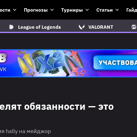
ости
Прогнозы
Турниры
Статьи
Гай
League of Legends
VALORANT
делят обязанности — это
я hally на мейджор