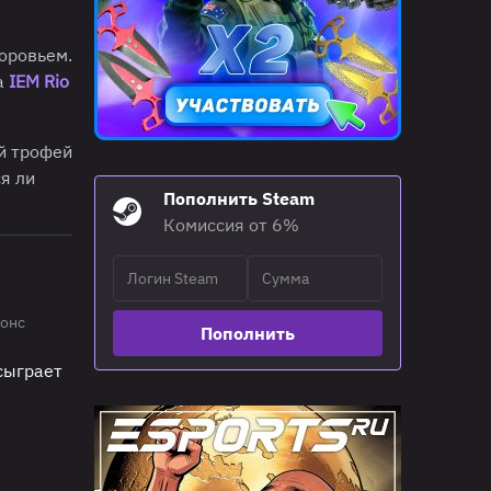
доровьем.
а
IEM Rio
й трофей
я ли
Пополнить Steam
Комиссия от 6%
онс
Пополнить
 сыграет