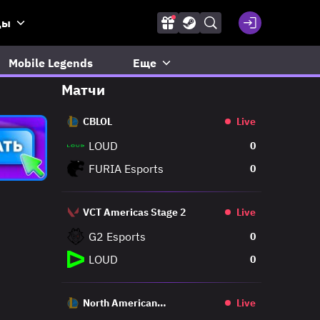
ды
Mobile Legends
Еще
Матчи
CBLOL
Live
LOUD
0
FURIA Esports
0
VCT Americas Stage 2
Live
G2 Esports
0
LOUD
0
North American
Live
Challengers League