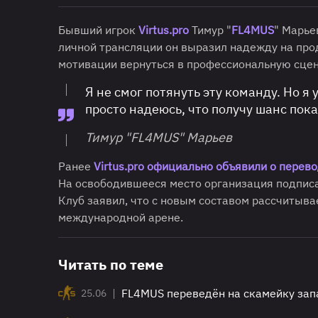
Бывший игрок
Virtus.pro
Тимур "
FL4MUS
" Марье
личной трансляции он выразил надежду на прод
мотивации вернуться в профессиональную сцен
Я не смог потянуть эту команду. Но я 
просто надеюсь, что получу шанс пока
Тимур "FL4MUS" Марьев
Ранее
Virtus.pro официально объявили о перев
На освободившееся место организация подпис
Клуб заявил, что с новым составом рассчитыва
международной арене.
Читать по теме
|
FL4MUS переведён на скамейку запа
25.06