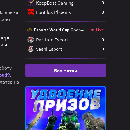
KeepBest Gaming
0
Во время
FunPlus Phoenix
0
еряет
Esports World Cup Open
Live
Qualifier
еперь
Partizan Esport
0
ься
Sashi Esport
0
аботу.
Все матчи
oud9
.
ьтатов на