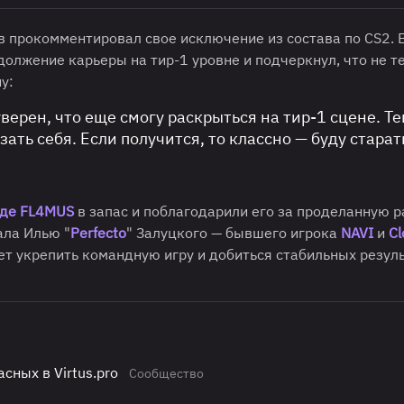
в прокомментировал свое исключение из состава по CS2. 
олжение карьеры на тир-1 уровне и подчеркнул, что не т
у:
уверен, что еще смогу раскрыться на тир-1 сцене. Т
зать себя. Если получится, то классно — буду старат
оде FL4MUS
в запас и поблагодарили его за проделанную р
ала Илью "
Perfecto
" Залуцкого — бывшего игрока
NAVI
и
Cl
ет укрепить командную игру и добиться стабильных резул
сных в Virtus.pro
Сообщество