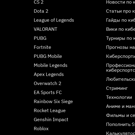
CS 2
Новости по 
Dota 2
Статьи про 
League of Legends
Гайды по ки
VALORANT
Вики по киб
PUBG
Турниры по 
Fortnite
Прогнозы на
PUBG Mobile
Киберспорт
Mobile Legends
Профессиона
киберспорт
Apex Legends
Любительск
Overwatch 2
Стриминг
EA Sports FC
Технологии
Rainbow Six Siege
Аниме и ман
Rocket League
Фильмы и с
Genshin Impact
Пополнить 
Roblox
Калькулятор