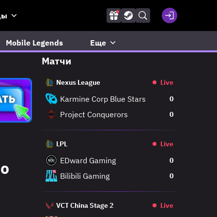
ды
Mobile Legends
Еще
Матчи
Nexus League
Live
Karmine Corp Blue Stars
0
Project Conquerors
0
LPL
Live
EDward Gaming
0
но
Bilibili Gaming
0
VCT China Stage 2
Live