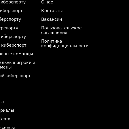
киберспорту
О нас
киберспорт
Контакты
берспорту
Вакансии
ерспорту
Пользовательское
соглашение
киберспорту
Политика
 киберспорт
конфиденциальности
ивные команды
льные игроки и
смены
ий киберспорт
га
ериалы
Steam
 сенсы