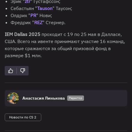
Эрик "
ztr
" Густафссон;
Себастьян "
Tauson
" Таусон;
Олдрих "
PR
" Нови;
Фредрик "
REZ
" Стернер.
IEM Dallas 2025
проходит с 19 по 25 мая в Далласе,
США. Всего на ивенте принимают участие 16 команд,
которые сражаются за общий призовой фонд в
размере $1 млн.
Анастасия Линькова
Редактор
Новости по CS 2