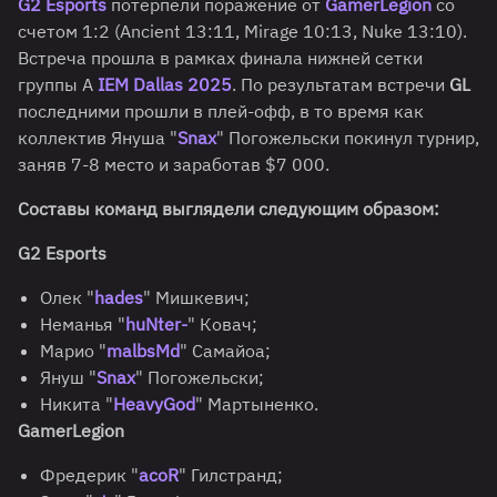
G2 Esports
потерпели поражение от
GamerLegion
со
счетом 1:2 (Ancient 13:11, Mirage 10:13, Nuke 13:10).
Встреча прошла в рамках финала нижней сетки
группы A
IEM Dallas 2025
. По результатам встречи
GL
последними прошли в плей-офф, в то время как
коллектив Януша "
Snax
" Погожельски покинул турнир,
заняв 7-8 место и заработав $7 000.
Составы команд выглядели следующим образом:
G2 Esports
Олек "
hades
" Мишкевич;
Неманья "
huNter-
" Ковач;
Марио "
malbsMd
" Самайоа;
Януш "
Snax
" Погожельски;
Никита "
HeavyGod
" Мартыненко.
GamerLegion
Фредерик "
acoR
" Гилстранд;