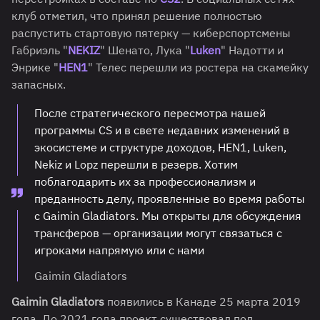
клуб отметил, что принял решение полностью
распустить стартовую пятерку — киберспортсмены
Габриэль "⁠
NEKIZ
" Шенато, Лука "⁠
Luken
" Надотти и
Энрике "⁠
HEN1
" Телес перешли из ростера на скамейку
запасных.
После стратегического пересмотра нашей
программы CS и в свете недавних изменений в
экосистеме и структуре доходов, HEN1, Luken,
Nekiz и Lopz перешли в резерв. Хотим
поблагодарить их за профессионализм и
преданность делу, проявленные во время работы
с Gaimin Gladiators. Мы открыты для обсуждения
трансферов — организации могут связаться с
игроками напрямую или с нами
Gaimin Gladiators
Gaimin Gladiators
появились в Канаде 25 марта 2019
года. До 2021 года проект существовал под