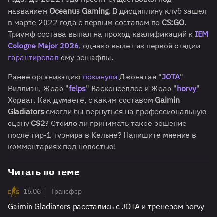
названием
Oceanus Gaming
. В дисциплину клуб зашел
в марте 2022 года c первым составом по
CS:GO
.
Триумф состава выпал на проход квалификаций к
IEM
Cologne Major 2026
, однако вылет из первой стадии
гарантировал
ему решафлы.
Ранее организацию
покинули
Джонатан "
JOTA
"
Виллиан, Жоао "
felps
" Васконселлос и Жоао "
horvy
"
Хорват. Как думаете, с каким составом
Gaimin
Gladiators
смогли бы вернуться на профессиональную
сцену
CS2
? Стоило ли принимать такое решение
после тир-1 турнира в Кельне? Напишите мнение в
комментариях под новостью!
Читать по теме
|
16.06
Трансфер
Gaimin Gladiators расстались с JOTA и тренером horvy