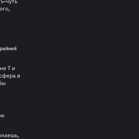
ть-чуть
ого,
крайней
не Т и
сфера в
бы
но
знаешь,