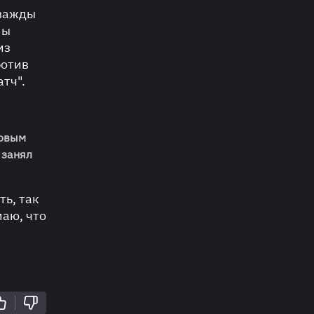
дважды
мы
из
ротив
атч".
новым
e
занял
ть, так
маю, что