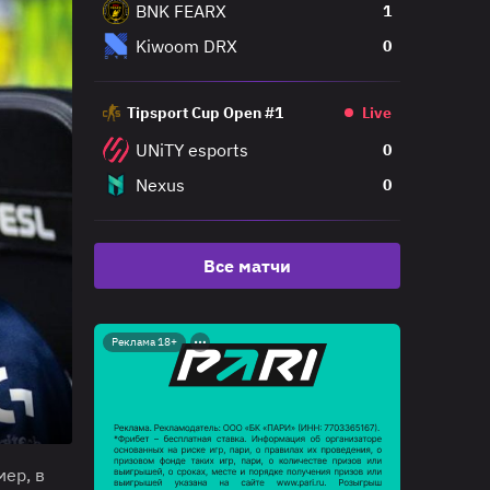
BNK FEARX
1
Kiwoom DRX
0
Tipsport Cup Open #1
Live
UNiTY esports
0
Nexus
0
Все матчи
Реклама 18+
мер, в