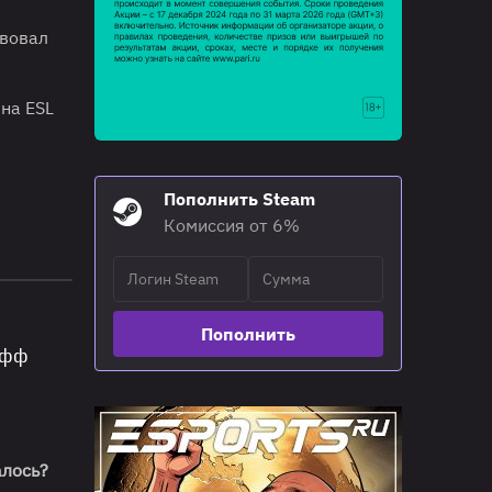
твовал
на ESL
Пополнить Steam
Комиссия от 6%
Пополнить
офф
алось?