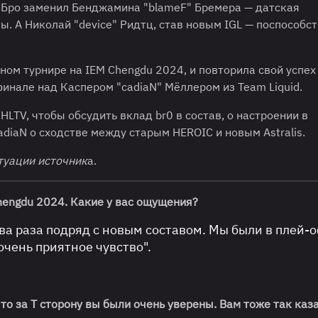
0" Бро заменил Бенджамина "blameF" Бремера — датская
ы. А Николай "device" Ридтц, став новым IGL — поспособс
м турнире на IEM Chengdu 2024, и повторила свой успех 
финале над Каспером "cadiaN" Мёллером из Team Liquid.
HLTV, чтобы обсудить вклад br0 в состав, о настроении в
diaN о сходстве между старым HEROIC и новым Astralis.
туации источник
а.
hengdu 2024. Какие у вас ощущения?
ва раза подряд с новым составом. Мы были в плей-
 очень приятное чувство".
 что за T сторону вы были очень уверены. Вам тоже
так
каз