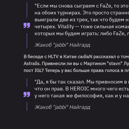
"Если мы снова сыграем с FaZe, то эт
на обоих турнирах. Это просто странн
выиграли две из трех, так что будем н
четырех. Vitality — тоже сильная ком
которых мы будем играть: либо FaZe, 
Жакоб "jabbi" Найгард
В беседе с HLTV в Китае cadiaN рассказал о т
Astralis. Привнесли ли вы с Мартином "stavn" Л
пост IGL? Теперь у вас больше права голоса в п
"Да, я бы так сказал. Мы привносим в 
что он прав. В HEROIC много чего есть
у него такая же философия, как и у на
Жакоб "jabbi" Найгард