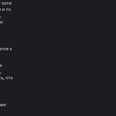
т хотя
 и то
,
бы
ются к
х
,
ь, что
eam