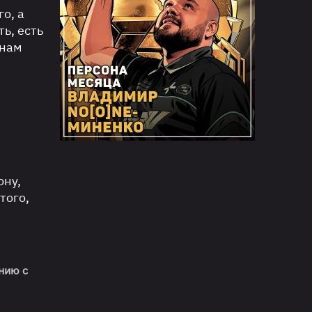
о, а
ть, есть
 нам
ону,
того,
.
нию с