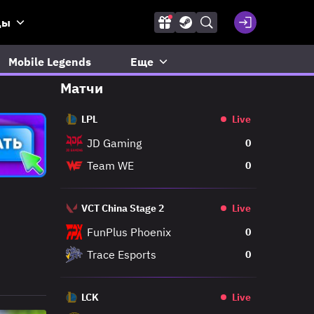
ды
Mobile Legends
Еще
Матчи
LPL
Live
JD Gaming
0
Team WE
0
VCT China Stage 2
Live
FunPlus Phoenix
0
Trace Esports
0
LCK
Live