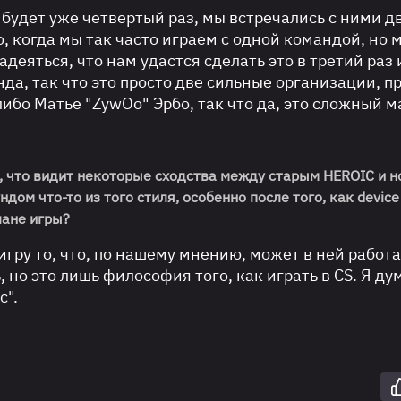
о будет уже четвертый раз, мы встречались с ними 
о, когда мы так часто играем с одной командой, но 
адеяться, что нам удастся сделать это в третий раз 
анда, так что это просто две сильные организации, п
либо Матье "ZywOo" Эрбо, так что да, это сложный м
ом, что видит некоторые сходства между старым HEROIC и 
ундом
что-то из того стиля, особенно после того, как
devic
лане игры?
игру то, что, по нашему мнению, может в ней работа
, но это лишь философия того, как играть в CS. Я ду
с".