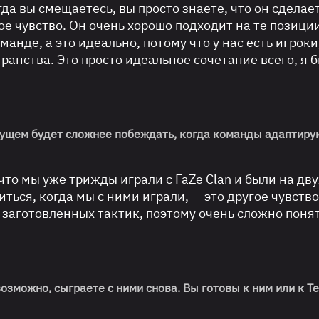
гда вы смещаетесь, вы просто знаете, что он сделае
ое чувство. Он очень хорошо подходит на те позиции
анде, а это идеально, потому что у нас есть игроки
анства. Это просто идеальное сочетание всего, я 
удущем будет сложнее побеждать, когда команды адаптиру
 что мы уже трижды играли с FaZe Clan и были на дву
ься, когда мы с ними играли, — это другое чувство
 заготовленных тактик, поэтому очень сложно понят
, возможно, сыграете с ними снова. Вы готовы к ним или к T