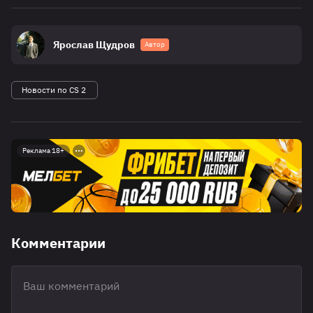
Ярослав Щудров
Автор
Новости по CS 2
Реклама 18+
Комментарии