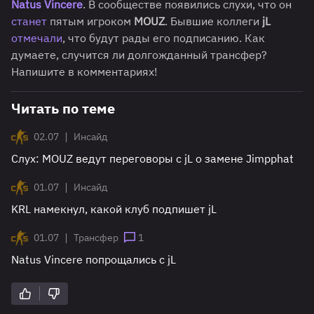
Natus Vincere
. В сообществе появились слухи, что он
станет
пятым игроком
MOUZ
. Бывшие коллеги
jL
отмечали
, что будут рады его подписанию. Как
думаете, случится ли долгожданный трансфер?
Напишите в комментариях!
Читать по теме
|
02.07
Инсайд
Слух: MOUZ ведут переговоры с jL о замене Jimpphat
|
01.07
Инсайд
KRL намекнул, какой клуб подпишет jL
|
01.07
Трансфер
1
Natus Vincere попрощались с jL