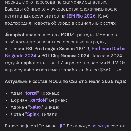
месяца с его перехода на скамейку запасных.
Выводы об игроке у руководства сложились после
негативных результатов на
IEM Rio 2026
. Клуб
подтвердил новость об уходе в социальных сетях.
Jimpphat
провел в рядах
MOUZ
три года. Именно в
этой команде он взял все основные награды,
включая
ESL Pro League Season 18/19
,
Betboom Dacha
Belgrade 2024
и
PGL Cluj-Napoca 2024
. Также в 2024
году
Jimpphat
стал топ-17 игроком по версии
HLTV
. За
карьеру киберспортсмен заработал более $560 тыс.
Актуальный состав MOUZ по CS2 от 2 июля 2026 года:
Адам "
torzsi
" Торжаш;
Дориан "
xertioN
" Берман;
Адриан "
xelex
" Винце;
Лотан "
Spinx
" Гилади.
Ранее рифлер Юстинас "
jL
" Лекавичус
покинул
состав