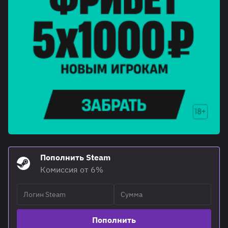
Пополнить Steam
Комиссия от 6%
Пополнить