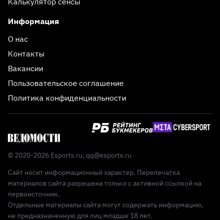
Калькулятор сенсы
Информация
О нас
Контакты
Вакансии
Пользовательское соглашение
Политика конфиденциальности
© 2020-2026 Esports.ru,
qq@esports.ru
Сайт носит информационный характер. Перепечатка
материалов сайта разрешена только с активной ссылкой на
первоисточник.
Отдельные материалы сайта могут содержать информацию,
не предназначенную для лиц младше 18 лет.