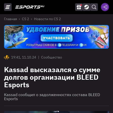
Главная
CS 2
Новости по CS 2
19:41, 11.10.24
|
Сообщество
Kassad высказался о сумме
долгов организации BLEED
Esports
Kassad сообщил о задолженностях состава BLEED
Esports