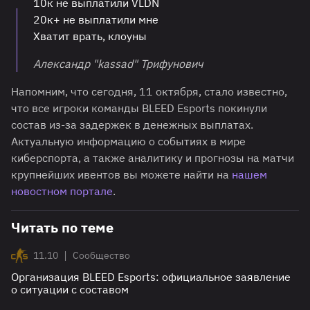
10к не выплатили VLDN
20к+ не выплатили мне
Хватит врать, клоуны
Александр "kassad" Трифунович
Напомним, что сегодня, 11 октября, стало известно,
что все игроки команды BLEED Esports покинули
состав из-за задержек в денежных выплатах.
Актуальную информацию о событиях в мире
киберспорта, а также аналитику и прогнозы на матчи
крупнейших ивентов вы можете найти на
нашем
новостном портале
.
Читать по теме
|
11.10
Сообщество
Организация BLEED Esports: официальное заявление
о ситуации с составом