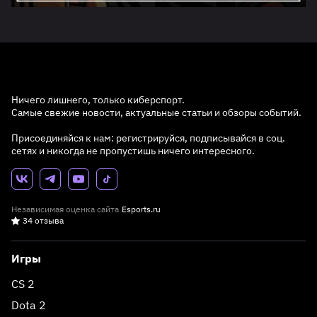
Ничего лишнего, только киберспорт.
Самые свежие новости, актуальные статьи и обзоры событий.
Присоединяйся к нам: регистрируйся, подписывайся в соц.
сетях и никогда не пропустишь ничего интересного.
Независимая оценка сайта
Esports.ru
34 отзыва
Игры
CS 2
Dota 2