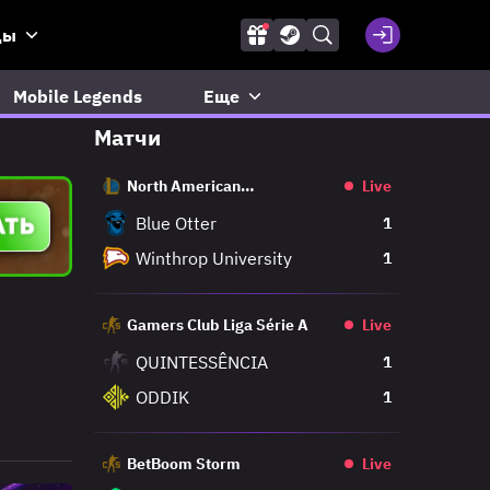
ды
Mobile Legends
Еще
Матчи
North American
Live
Challengers League
Blue Otter
1
Winthrop University
1
Gamers Club Liga Série A
Live
QUINTESSÊNCIA
1
ODDIK
1
BetBoom Storm
Live