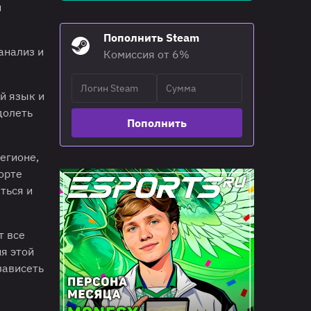
и
Пополнить Steam
анализ и
Комиссия от 6%
й язык и
долеть
Пополнить
егионе,
орте
ться и
т все
я этой
зависеть