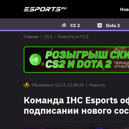
Нов
CS 2
Dota 2
Главная
CS 2
Новости по CS 2
Обновлено: 12:13, 12.04.24
|
Новость
Команда IHC Esports 
подписании нового со