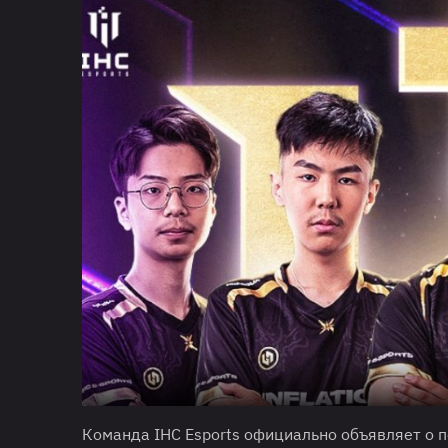
Команда IHC Esports официально объявляет о п