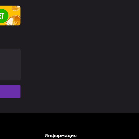
Информация