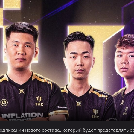
одписании нового состава, который будет представлять е