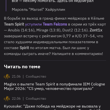
всё — некому помогать. Здесь он недоиграл
Марсель "Marsel" Хайруллин
В борьбе за выход в гранд-финал мейджора в Кёльне
Team Spirit
уступили
Te
am Falcons
в серии из трёх карт
— Anubis (14:16), Mirage (13:8), Dust2 (12:16).
Zont1x
завершил встречу с рейтингом 0,77 и K/D 37–54, что
стало худшими индивидуальными показателями в
составе
Spirit
по итогам матча. Был ли шанс у
команды сыграть иначе? Напишите в комментариях!
Читать по теме
|
21.06
Сообщество
Magixx о вылете Team Spirit в полуфинале IEM Cologne
Major 2026: "CS умер, человечество проиграло"
|
22.06
Сообщество
Kyousuke: "Даже победа на мейджоре не вызвала у