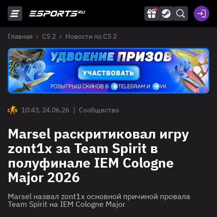
Главная
CS 2
Новости по CS 2
10:43, 24.06.26
|
Сообщество
Marsel раскритиковал игру
zont1x за Team Spirit в
полуфинале IEM Cologne
Major 2026
Marsel назвал zont1x основной причиной провала
Team Spirit на IEM Cologne Major