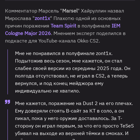
Комментатор Марсель "
Marsel
" Хайруллин назвал
Мирослава "
zont1x
" Плахотю одной из основных
причин поражения
Team Spirit
в полуфинале
IEM
Cologne Major 2026
. Мнением эксперт поделился в
подкасте для YouTube-канала Okko CS2.
Мне не понравился в полуфинале zont1x.
Подытожив весь сезон, мне кажется, он стал
слабее своей версии из середины 2025 года. Он
полгода отсутствовал, не играл в CS2, а теперь
вернулся, и под конец мейджора ему
индивидуально не хватило.
Мне кажется, поражение на Dust 2 на его плечах.
Ему доверяли стоять B-сайт за КТ в соло, а он
пикал, пока у него оружие доставалось. За Т-
сторону он играл первым, за что его просто TeSeS
убивал на выходе из верхней тёмки в смоках. И