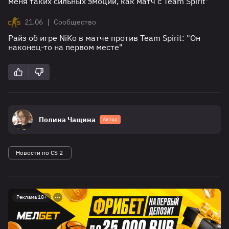
меня таких сильных эмоций, как матч с Team Spirit"
|
21.06
Сообщество
Райз об игре NiKo в матче против Team Spirit: "Он
наконец-то на первом месте"
Полина Чащина
Автор
Новости по CS 2
Реклама 18+