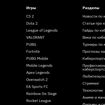
Игры
Разделы
CS 2
Новости по 
Dota 2
Статьи про 
League of Legends
Гайды по ки
VALORANT
Вики по киб
PUBG
Турниры по 
Fortnite
Прогнозы на
PUBG Mobile
Киберспорт
Mobile Legends
Профессиона
киберспорт
Apex Legends
Любительск
Overwatch 2
Стриминг
EA Sports FC
Технологии
Rainbow Six Siege
Аниме и ман
Rocket League
Фильмы и с