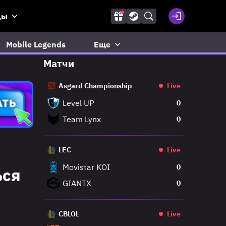
ды
Mobile Legends
Еще
Матчи
Asgard Championship
Live
Level UP
0
Team Lynx
0
LEC
Live
Movistar KOI
0
ься
GIANTX
0
CBLOL
Live