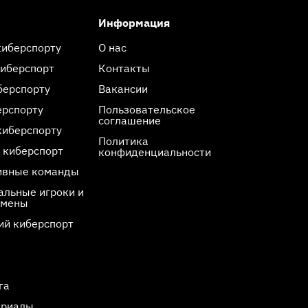
Информация
киберспорту
О нас
киберспорт
Контакты
берспорту
Вакансии
ерспорту
Пользовательское
соглашение
киберспорту
Политика
 киберспорт
конфиденциальности
ивные команды
льные игроки и
смены
ий киберспорт
га
ериалы