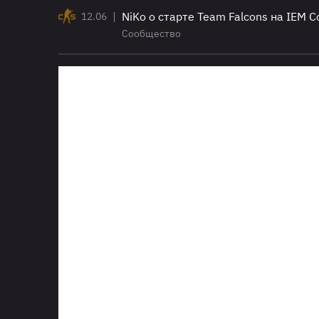
|
NiKo о старте Team Falcons на IEM 
12.06
Сообщество