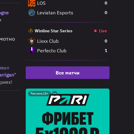
LOS
0
ogne
Leviatan Esports
0
и
Winline Star Series
Live
амотно
Lixxx Club
0
Perfecto Club
1
ивал
Все матчи
arrigan
"
риях!
Реклама 18+