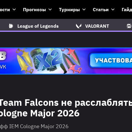
ости
Прогнозы
Турниры
Статьи
Гай
League of Legends
VALORANT
Team Falcons не расслаблят
logne Major 2026
фф IEM Cologne Major 2026