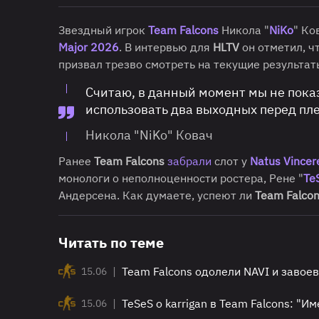
Звездный игрок
Team Falcons
Никола "
NiKo
" Ко
Major 2026
. В интервью для
HLTV
он отметил, ч
призвал трезво смотреть на текущие результат
Считаю, в данный момент мы не пока
использовать два выходных перед пл
Никола "NiKo" Ковач
Ранее
Team Falcons
забрали
слот у
Natus Vincer
монологи о неполноценности ростера, Рене "
Te
Андерсена. Как думаете, успеют ли
Team Falco
Читать по теме
|
Team Falcons одолели NAVI и завоев
15.06
|
TeSeS о karrigan в Team Falcons: "И
15.06