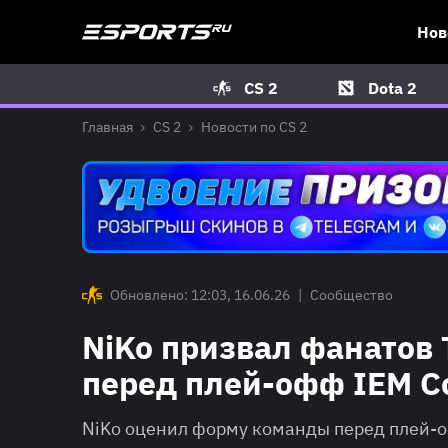
Нов
CS 2
Dota 2
Главная
CS 2
Новости по CS 2
Обновлено: 12:03, 16.06.26
|
Сообщество
NiKo призвал фанатов 
перед плей-офф IEM Co
NiKo оценил форму команды перед плей-о