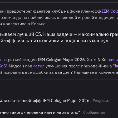
вач предостерег фанатов клуба на фоне плей-офф
IEM Col
то команда не приблизилась к пиковой игровой кондиции, 
ы коллектива в Кельне.
зываем лучший CS. Наша задача — максимально гр
ей-офф: исправить ошибки и подкрепить маппул
e
в третьей стадии
IEM Cologne Major 2026
. Хотя
NiKo
разв
SeS
" Мадсен
подметил
улучшения после прихода Финна "
k
ns
исправить все ошибки за два дня? Напишите в коммента
али cлот в плей-офф IEM Cologne Major 2026
Результат
менно такого человека нам и не хватало"
Сообщество