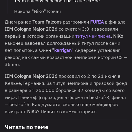
Team Falcons способен на то же самое
Никола "NiKo" Ковач
Днем ранее
Team Falcons
разгромили
FURIA
в финале
IEM Cologne Major 2026
со счетом 3:0 и завоевали
первый в истории организации
титул чемпиона
.
NiKo
наконец завоевал долгожданный титул после семи
лет попыток, а Финн "
karrigan
" Андерсен установил
рекорд как самый возрастной чемпион в истории CS —
36 лет.
IEM Cologne Major 2026
проходил со 2 по 21 июня в
Кельне, Германия. За титул чемпиона и призовой фонд
в размере $1 250 000 боролись 32 команды со всего
мира. Плей-офф проходил в формате best-of-3, финал
— best-of-5. Как думаете, сколько еще мейджоров
выиграет
NiKo
? Пишите в комментариях!
Читать по теме