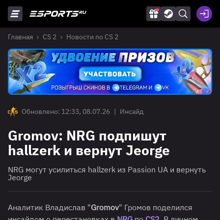
Главная
CS 2
Новости по CS 2
Обновлено: 12:33, 08.07.26
|
Инсайд
Gromov: NRG подпишут
hallzerk и вернут Jeorge
NRG могут усилиться hallzerk из Passion UA и вернуть
Jeorge
Аналитик Владислав "
Gromov
" Громов поделился
инсайдом о перестановках в
NRG
по
CS2
. В личном