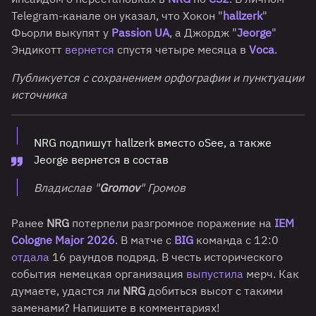
Telegram-канале он указал, что Хокон "
hallzerk
"
Фьорли выкупят у
Passion UA
, а Джордж "
Jeorge
"
Эндикотт
вернется
спустя четыре месяца в
Voca
.
Публикуется с сохранением орфографии и пунктуации
источника
NRG подпишут hallzerk вместо oSee, а также
Jeorge вернется в состав
Владислав "
Gromov
" Громов
Ранее
NRG
потерпели разгромное поражение на
IEM
Cologne Major 2026
. В матче с
BIG
команда с 12:0
отдала
16 раундов подряд. В честь исторического
события немецкая организация
выпустила
мерч. Как
думаете, удастся ли
NRG
добиться высот с такими
заменами? Напишите в комментариях!