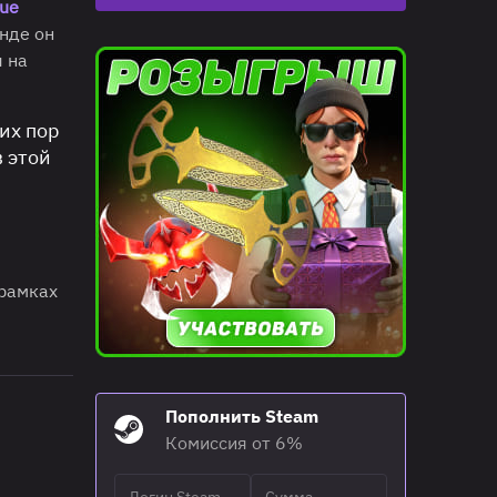
gue
анде он
 на
их пор
в этой
 рамках
Пополнить Steam
Комиссия от 6%