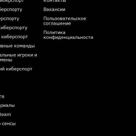
берспорту
Вакансии
ерспорту
Пользовательское
соглашение
киберспорту
Политика
 киберспорт
конфиденциальности
ивные команды
льные игроки и
смены
ий киберспорт
га
ериалы
Steam
 сенсы