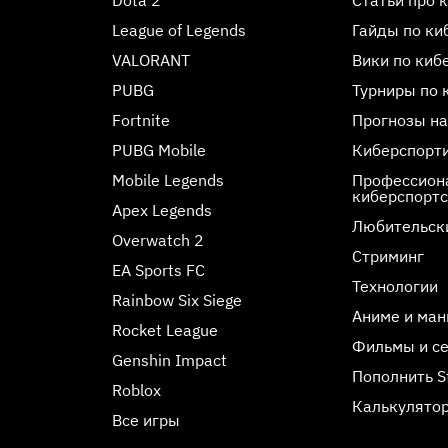
League of Legends
Гайды по ки
VALORANT
Вики по киб
PUBG
Турниры по 
Fortnite
Прогнозы на
PUBG Mobile
Киберспорт
Mobile Legends
Профессиона
киберспорт
Apex Legends
Любительск
Overwatch 2
Стриминг
EA Sports FC
Технологии
Rainbow Six Siege
Аниме и ман
Rocket League
Фильмы и с
Genshin Impact
Пополнить 
Roblox
Калькулятор
Все игры