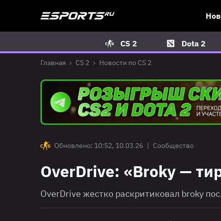
Нов
CS 2
Dota 2
Главная
CS 2
Новости по CS 2
Обновлено: 10:52, 10.03.26
|
Сообщество
OverDrive: «Broky — т
OverDrive жестко раскритиковал broky пос