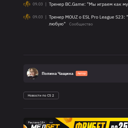
|
Тренер BC.Game: "Мы играем как му
09.03
|
Тренер MOUZ о ESL Pro League S23:
09.03
любую"
Сообщество
Полина Чащина
Автор
Новости по CS 2
Реклама 18+