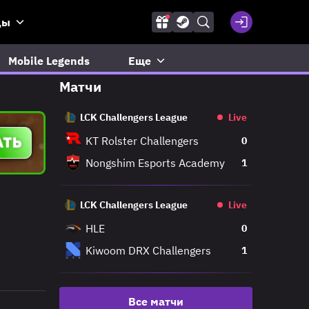
ды
Mobile Legends
Еще
Матчи
LCK Challengers League
Live
KT Rolster Challengers
0
Nongshim Esports Academy
1
LCK Challengers League
Live
HLE
0
Kiwoom DRX Challengers
1
Все матчи