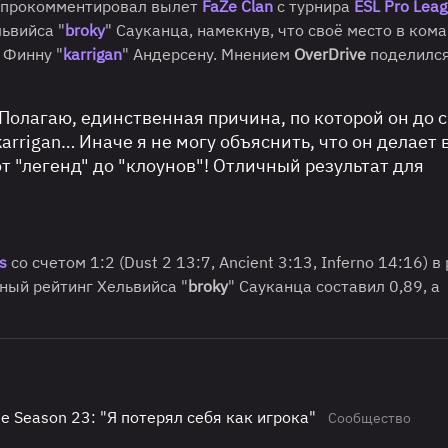
 прокомментировал вылет
FaZe Clan
с турнира
ESL Pro Lea
львийса "
broky
" Сауканца, намекнув, что своё место в ком
 Финну "
karrigan
" Андерсену. Мнением
OverDrive
поделился
Полагаю, единственная причина, по которой он до с
 karrigan… Иначе я не могу объяснить, что он делает 
от "легенд" до "клоунов"! Отличный результат для
is
со счетом 1:2 (Dust 2 13:7, Ancient 3:13, Inferno 14:16) в
чный рейтинг Хельвийса "
broky
" Сауканца составил 0,89, а
ue Season 23: "Я потерял себя как игрока"
Сообщество