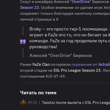
Скаут и инсайдер Алексей "
OverDrive
" Бирюков
Season 23
. Особое внимание он уделил игре Хе
сохраняет только благодаря капитану команды
личной странице в X
Broky — это просто тир-1 посмешище. 
играет в FaZe это то, что он бегает за
команде. FaZe за год проделали путь 
руководства!
Алексей "OverDrive" Бирюков
Ранее
FaZe Clan
потерпели
поражение
от
Astral
второй стадии на
ESL Pro League Season 23
. Ли
соотношение K/D 47-49.
Читать по теме
|
Twistzz после вылета с ESL Pro Leag
09.03